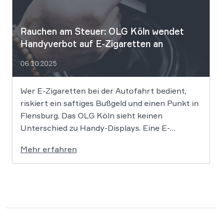
Rauchen am Steuer: OLG Köln wendet
Handyverbot auf E-Zigaretten an
06.10.2025
Wer E-Zigaretten bei der Autofahrt bedient,
riskiert ein saftiges Bußgeld und einen Punkt in
Flensburg. Das OLG Köln sieht keinen
Unterschied zu Handy-Displays. Eine E-
Zigarette über ein Touchdisplay während der
Mehr erfahren
Autofahrt zu bedienen, verstößt gegen das
Handyverbot des § 23 Abs. 1a
Straßenverkehrsordnung (StVO). So hat das
Oberlandesgericht (OLG) […]