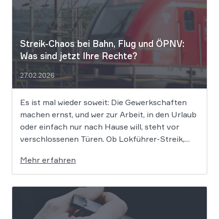
Streik-Chaos bei Bahn, Flug und ÖPNV:
Was sind jetzt Ihre Rechte?
27.02.2026
Es ist mal wieder soweit: Die Gewerkschaften
machen ernst, und wer zur Arbeit, in den Urlaub
oder einfach nur nach Hause will, steht vor
verschlossenen Türen. Ob Lokführer-Streik,
Warnstreik im ÖPNV oder Bodenpersonal am
Mehr erfahren
Flughafen – wenn nichts mehr geht, stellt sich
die alles entscheidende Frage: Wer zahlt
eigentlich […]