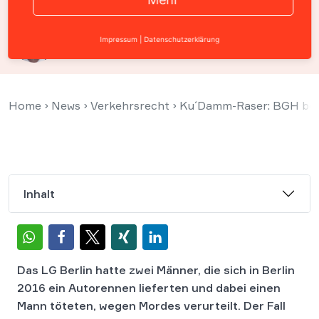
Prof. Christian Solmecke
Impressum
|
Datenschutzerklärung
18. Juni 2020
Home
›
News
›
Verkehrsrecht
›
Ku´Damm-Raser: BGH best
Inhalt
Das LG Berlin hatte zwei Männer, die sich in Berlin
2016 ein Autorennen lieferten und dabei einen
Mann töteten, wegen Mordes verurteilt. Der Fall