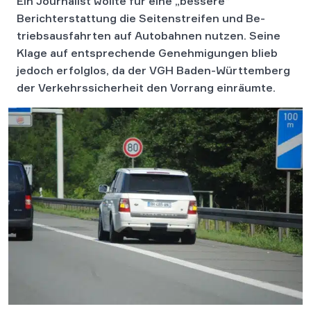
Ein Jour­na­list wollte für eine „bessere“
Berichterstattung die Sei­ten­strei­fen und Be­
triebs­aus­fahr­ten auf Au­to­bah­nen nut­zen. Seine
Klage auf ent­spre­chen­de Ge­neh­mi­gun­gen blieb
jedoch er­folg­los, da der VGH Baden-Würt­tem­berg
der Ver­kehrs­si­cher­heit den Vor­rang einräumte.