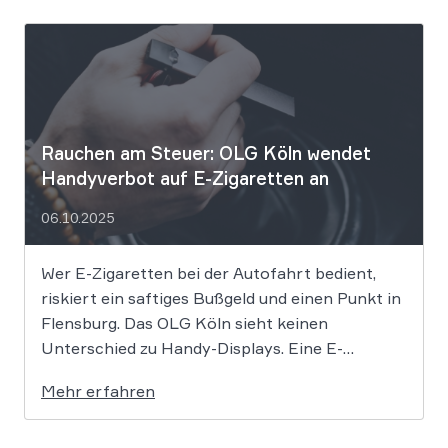
die alles entscheidende Frage: Wer zahlt
eigentlich […]
Rauchen am Steuer: OLG Köln wendet
Handyverbot auf E-Zigaretten an
06.10.2025
Wer E-Zigaretten bei der Autofahrt bedient,
riskiert ein saftiges Bußgeld und einen Punkt in
Flensburg. Das OLG Köln sieht keinen
Unterschied zu Handy-Displays. Eine E-
Zigarette über ein Touchdisplay während der
Mehr erfahren
Autofahrt zu bedienen, verstößt gegen das
Handyverbot des § 23 Abs. 1a