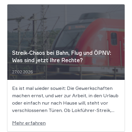
Streik-Chaos bei Bahn, Flug und ÖPNV:
Was sind jetzt Ihre Rechte?
27.02.2026
Es ist mal wieder soweit: Die Gewerkschaften
machen ernst, und wer zur Arbeit, in den Urlaub
oder einfach nur nach Hause will, steht vor
verschlossenen Türen. Ob Lokführer-Streik,
Warnstreik im ÖPNV oder Bodenpersonal am
Mehr erfahren
Flughafen – wenn nichts mehr geht, stellt sich