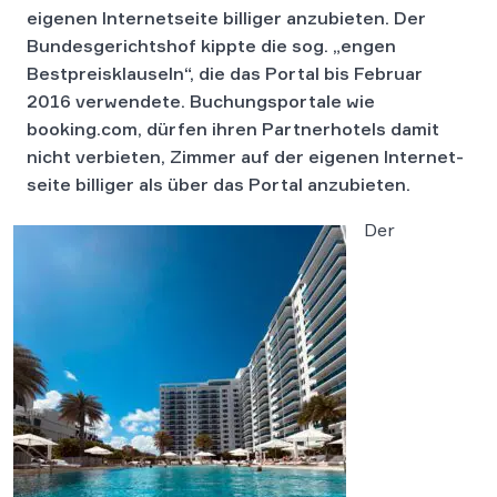
eigenen Internetseite billiger anzubieten. Der
Bundesgerichtshof kippte die sog. „engen
Bestpreisklauseln“, die das Portal bis Februar
2016 verwendete.
Bu­chungs­por­ta­le wie
booking.com, dür­fen ihren Part­ner­ho­tels damit
nicht ver­bie­ten, Zim­mer auf der ei­ge­nen In­ter­net­
sei­te bil­li­ger als über das Por­tal an­zu­bie­ten.
Der