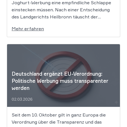
Joghurt-Werbung eine empfindliche Schlappe
einstecken müssen. Nach einer Entscheidung
des Landgerichts Heilbronn täuscht der
Lebensmittelriese seine Kunden, wenn er
Mehr erfahren
Produkte als „Aktion“ mit massiven Rabatten
bewirbt, die Preise in Wahrheit aber nie zuvor
selbst verlangt hat. Das Urteil setzt klare
Grenzen […]
Deutschland ergänzt EU-Verordnung:
Politische Werbung muss transparenter
werden
02.03.2026
Seit dem 10. Oktober gilt in ganz Europa die
Verordnung über die Transparenz und das