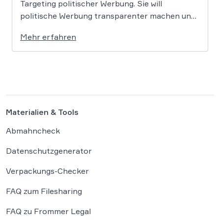
Targeting politischer Werbung. Sie will
politische Werbung transparenter machen und
verbietet das Targeting unter Nutzung sensibler
Mehr erfahren
Daten. Die Regierung will die Verordnung in
Deutschland nun ergänzen. Die
Bundesregierung hat am 16. Februar einen
Entwurf […]
Materialien & Tools
Abmahncheck
Datenschutzgenerator
Verpackungs-Checker
FAQ zum Filesharing
FAQ zu Frommer Legal