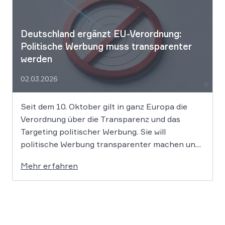
Deutschland ergänzt EU-Verordnung:
Politische Werbung muss transparenter
werden
02.03.2026
Seit dem 10. Oktober gilt in ganz Europa die
Verordnung über die Transparenz und das
Targeting politischer Werbung. Sie will
politische Werbung transparenter machen und
verbietet das Targeting unter Nutzung sensibler
Mehr erfahren
Daten. Die Regierung will die Verordnung in
Deutschland nun ergänzen. Die
Bundesregierung hat am 16. Februar einen
Entwurf […]