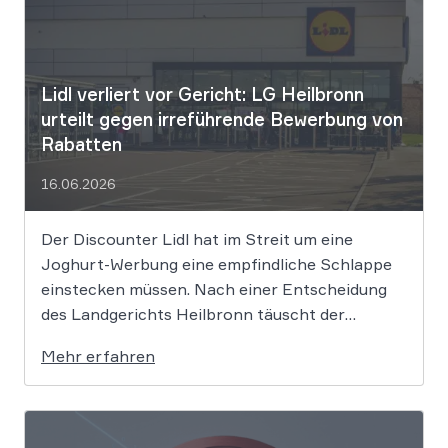
Lidl verliert vor Gericht: LG Heilbronn
urteilt gegen irreführende Bewerbung von
Rabatten
16.06.2026
Der Discounter Lidl hat im Streit um eine
Joghurt-Werbung eine empfindliche Schlappe
einstecken müssen. Nach einer Entscheidung
des Landgerichts Heilbronn täuscht der
Lebensmittelriese seine Kunden, wenn er
Mehr erfahren
Produkte als „Aktion“ mit massiven Rabatten
bewirbt, die Preise in Wahrheit aber nie zuvor
selbst verlangt hat. Das Urteil setzt klare
Grenzen […]