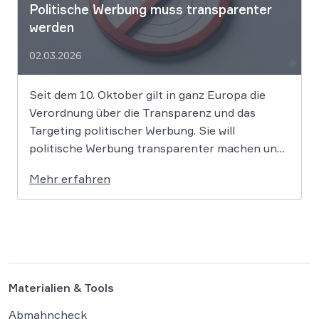
Politische Werbung muss transparenter
werden
02.03.2026
Seit dem 10. Oktober gilt in ganz Europa die
Verordnung über die Transparenz und das
Targeting politischer Werbung. Sie will
politische Werbung transparenter machen und
verbietet das Targeting unter Nutzung sensibler
Mehr erfahren
Daten. Die Regierung will die Verordnung in
Deutschland nun ergänzen. Die
Bundesregierung hat am 16. Februar einen
Entwurf […]
Materialien & Tools
Abmahncheck