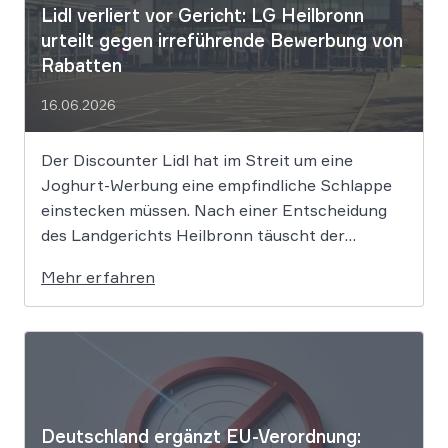
Lidl verliert vor Gericht: LG Heilbronn
urteilt gegen irreführende Bewerbung von
Rabatten
16.06.2026
Der Discounter Lidl hat im Streit um eine
Joghurt-Werbung eine empfindliche Schlappe
einstecken müssen. Nach einer Entscheidung
des Landgerichts Heilbronn täuscht der
Lebensmittelriese seine Kunden, wenn er
Mehr erfahren
Produkte als „Aktion“ mit massiven Rabatten
bewirbt, die Preise in Wahrheit aber nie zuvor
selbst verlangt hat. Das Urteil setzt klare
Grenzen […]
Deutschland ergänzt EU-Verordnung: