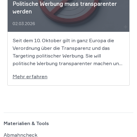
Politische Werbung muss transparenter
werden
02.03.2026
Seit dem 10. Oktober gilt in ganz Europa die
Verordnung über die Transparenz und das
Targeting politischer Werbung. Sie will
politische Werbung transparenter machen und
verbietet das Targeting unter Nutzung sensibler
Mehr erfahren
Daten. Die Regierung will die Verordnung in
Deutschland nun ergänzen. Die
Bundesregierung hat am 16. Februar einen
Entwurf […]
Materialien & Tools
Abmahncheck