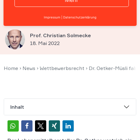
Kaloriengehalt verwirrt
Verbraucher
Impressum
|
Datenschutzerklärung
Prof. Christian Solmecke
18. Mai 2022
Home
›
News
›
Wettbewerbsrecht
›
Dr. Oetker-Müsli fal
Inhalt