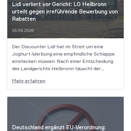
Lidl verliert vor Gericht: LG Heilbronn
urteilt gegen irreführende Bewerbung von
Rabatten
16.06.2026
Der Discounter Lidl hat im Streit um eine
Joghurt-Werbung eine empfindliche Schlappe
einstecken müssen. Nach einer Entscheidung
des Landgerichts Heilbronn täuscht der
Lebensmittelriese seine Kunden, wenn er
Mehr erfahren
Produkte als „Aktion“ mit massiven Rabatten
bewirbt, die Preise in Wahrheit aber nie zuvor
selbst verlangt hat. Das Urteil setzt klare
Grenzen […]
Deutschland ergänzt EU-Verordnung: