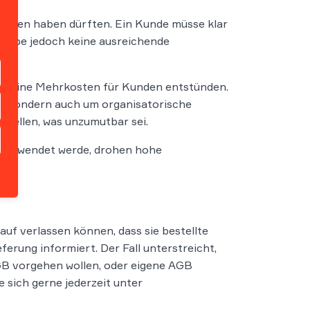
erungen haben dürften. Ein Kunde müsse klar
s habe jedoch keine ausreichende
 keine Mehrkosten für Kunden entstünden.
ehe, sondern auch um organisatorische
stellen, was unzumutbar sei.
n verwendet werde, drohen hohe
uf verlassen können, dass sie bestellte
eferung informiert. Der Fall unterstreicht,
AGB vorgehen wollen, oder eigene AGB
 sich gerne jederzeit unter