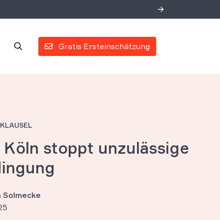
Gratis Ersteinschätzung
KLAUSEL
 Köln stoppt unzulässige
dingung
an Solmecke
25