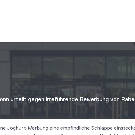
lbronn urteilt gegen irreführende Bewerbung von Rab
 eine Joghurt-Werbung eine empfindliche Schlappe einstec