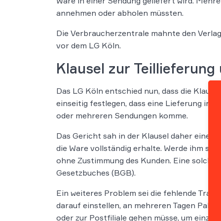
Ware in einer Sendung geliefert wird. Mehr
annehmen oder abholen müssten.
Die Verbraucherzentrale mahnte den Verlag da
vor dem LG Köln.
Klausel zur Teillieferung
Das LG Köln entschied nun, dass die Klaus
einseitig festlegen, dass eine Lieferung in
oder mehreren Sendungen komme.
Das Gericht sah in der Klausel daher eine 
die Ware vollständig erhalte. Werde ihm spät
ohne Zustimmung des Kunden. Eine solche 
Gesetzbuches (BGB).
Ein weiteres Problem sei die fehlende Trans
darauf einstellen, an mehreren Tagen Paket
oder zur Postfiliale gehen müsse, um einzel