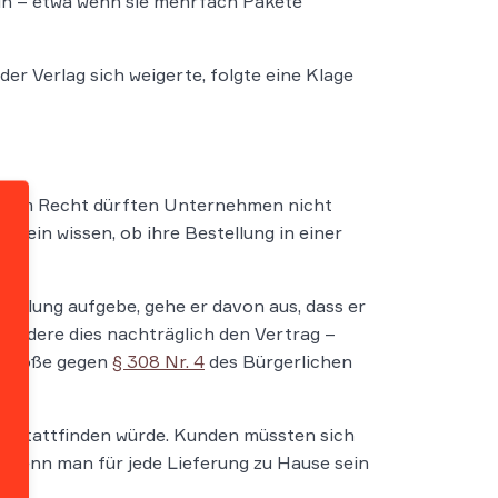
ein – etwa wenn sie mehrfach Pakete
er Verlag sich weigerte, folgte eine Klage
schem Recht dürften Unternehmen nicht
erein wissen, ob ihre Bestellung in einer
tellung aufgebe, gehe er davon aus, dass er
e, ändere dies nachträglich den Vertrag –
erstoße gegen
§ 308 Nr. 4
des Bürgerlichen
ung stattfinden würde. Kunden müssten sich
e wenn man für jede Lieferung zu Hause sein