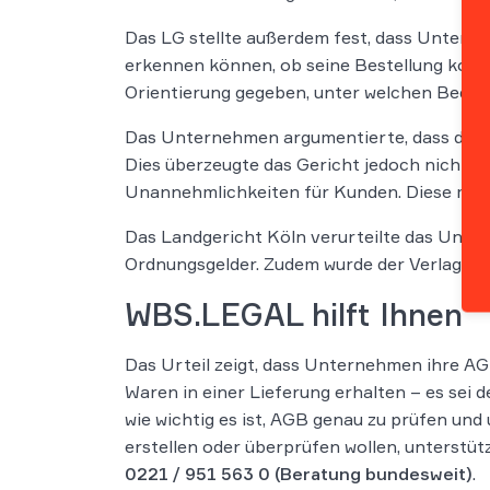
Das LG stellte außerdem fest, dass Unterne
erkennen können, ob seine Bestellung komple
Orientierung gegeben, unter welchen Beding
Das Unternehmen argumentierte, dass die 
Dies überzeugte das Gericht jedoch nicht. Es
Unannehmlichkeiten für Kunden. Diese müsst
Das Landgericht Köln verurteilte das Unter
Ordnungsgelder. Zudem wurde der Verlag ve
WBS.LEGAL hilft Ihnen
Das Urteil zeigt, dass Unternehmen ihre AG
Waren in einer Lieferung erhalten – es sei d
wie wichtig es ist, AGB genau zu prüfen un
erstellen oder überprüfen wollen, unterstü
0221 / 951 563 0
(Beratung bundesweit)
.