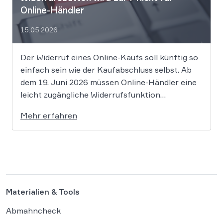
Online-Händler
15.05.2026
Der Widerruf eines Online-Kaufs soll künftig so
einfach sein wie der Kaufabschluss selbst. Ab
dem 19. Juni 2026 müssen Online-Händler eine
leicht zugängliche Widerrufsfunktion
bereitstellen – den sogenannten
Mehr erfahren
Widerrufsbutton. Wir erklären, was Shop-
Betreiber jetzt umsetzen müssen, um
Abmahnungen zu vermeiden. Bisher reichte es
aus, Verbraucher in der Widerrufsbelehrung
über […]
Materialien & Tools
Abmahncheck