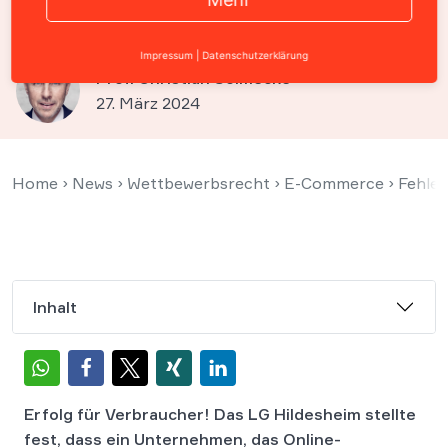
Fehler auf Reseller-Website
Impressum
|
Datenschutzerklärung
Prof. Christian Solmecke
27. März 2024
Home
›
News
›
Wettbewerbsrecht
›
E-Commerce
›
Fehlen
Inhalt
Erfolg für Verbraucher! Das LG Hildesheim stellte
fest, dass ein Unternehmen, das Online-