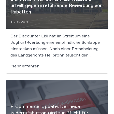
urteilt gegen irreführende Bewerbung von
Rabatten
16.06.2026
Der Discounter Lidl hat im Streit um eine
Joghurt-Werbung eine empfindliche Schlappe
einstecken müssen. Nach einer Entscheidung
des Landgerichts Heilbronn täuscht der
Lebensmittelriese seine Kunden, wenn er
Mehr erfahren
Produkte als „Aktion“ mit massiven Rabatten
bewirbt, die Preise in Wahrheit aber nie zuvor
selbst verlangt hat. Das Urteil setzt klare
Grenzen […]
E-Commerce-Update: Der neue
Widerrufsbutton wird zur Pflicht für