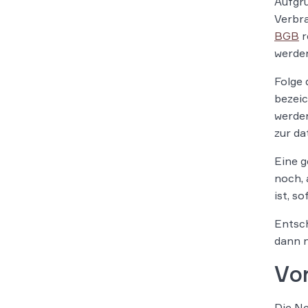
Aufgru
Verbr
BGB
r
werde
Folge 
bezeic
werden
zur da
Eine g
noch, 
ist, s
Entsch
dann n
Vo
Die Ne