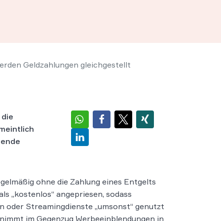
werden Geldzahlungen gleichgestellt
 die
meintlich
hende
gelmäßig ohne die Zahlung eines Entgelts
als „kostenlos“ angepriesen, sodass
ien oder Streamingdienste „umsonst“ genutzt
 nimmt im Gegenzug Werbeeinblendungen in