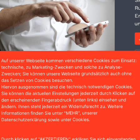
Si
Ru
Er
un
Auf unserer Webseite kommen verschiedene Cookies zum Einsatz:
technische, zu Marketing-Zwecken und solche zu Analyse-
Zwecken; Sie können unsere Webseite grundsätzlich auch ohne
das Setzen von Cookies besuchen.
Hiervon ausgenommen sind die technisch notwendigen Cookies.
Wir sind bekannt aus
Sie können die aktuellen Einstellungen jederzeit durch Klicken auf
den erscheinenden Fingerabdruck (unten links) einsehen und
ändern. Ihnen steht jederzeit ein Widerrufsrecht zu. Weitere
Informationen finden Sie unter "MEHR", unserer
Datenschutzerklärung sowie unter Cookies.
Durch klicken auf "AKZEPTIEREN" erklären Sie sich einverstanden,