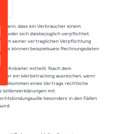
t dann, dass ein Verbraucher einem
t oder sich diesbezüglich verpflichtet.
, um seiner vertraglichen Verpflichtung
. Dies können beispielsweis Rechnungsdaten
dem Anbieter mitteilt. Nach dem
s oder ein Werbetracking ausreichen, wenn
standekommen eines Vertrags rechtliche
 Willenserklärungen mit
echtsbindungswille besonders in den Fällen
wird.