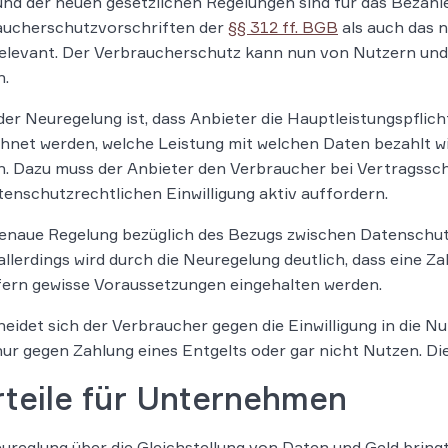
nd der neuen gesetzlichen Regelungen sind für das Bezahl
aucherschutzvorschriften der
§§ 312 ff. BGB
als auch das n
elevant. Der Verbraucherschutz kann nun von Nutzern un
n.
der Neuregelung ist, dass Anbieter die Hauptleistungspfli
hnet werden, welche Leistung mit welchen Daten bezahlt w
. Dazu muss der Anbieter den Verbraucher bei Vertragssch
tenschutzrechtlichen Einwilligung aktiv auffordern.
enaue Regelung bezüglich des Bezugs zwischen Datenschutz
allerdings wird durch die Neuregelung deutlich, dass eine Za
ofern gewisse Voraussetzungen eingehalten werden.
eidet sich der Verbraucher gegen die Einwilligung in die N
ur gegen Zahlung eines Entgelts oder gar nicht Nutzen. Di
rteile für Unternehmen
ureglung über die Gleichstellung von Daten und Geld brin