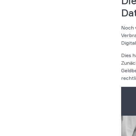
Di
Da
Noch v
Verbra
Digita
Dies h
Zunäch
Geldbe
rechtl