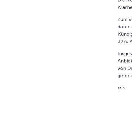
Klarhe
Zum Vo
datens
Kündig
327q A
Insges
Anbiet
von Da
gefun
rpo