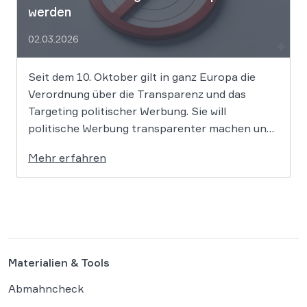
werden
02.03.2026
Seit dem 10. Oktober gilt in ganz Europa die
Verordnung über die Transparenz und das
Targeting politischer Werbung. Sie will
politische Werbung transparenter machen und
verbietet das Targeting unter Nutzung sensibler
Mehr erfahren
Daten. Die Regierung will die Verordnung in
Deutschland nun ergänzen. Die
Bundesregierung hat am 16. Februar einen
Entwurf […]
Materialien & Tools
Abmahncheck