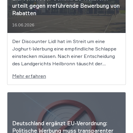
urteilt gegen irreführende Bewerbung von
Rabatten
16.06.2026
Der Discounter Lidl hat im Streit um eine
Joghurt-Werbung eine empfindliche Schlappe
einstecken müssen. Nach einer Entscheidung
des Landgerichts Heilbronn täuscht der
Lebensmittelriese seine Kunden, wenn er
Mehr erfahren
Produkte als „Aktion“ mit massiven Rabatten
bewirbt, die Preise in Wahrheit aber nie zuvor
selbst verlangt hat. Das Urteil setzt klare
Grenzen […]
Deutschland ergänzt EU-Verordnung:
Politische Werbung muss transparenter