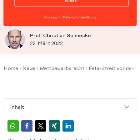
exportierter Käse „Feta“
heißen?
Impressum
|
Datenschutzerklärung
Prof. Christian Solmecke
22. März 2022
Home
›
News
›
Wettbewerbsrecht
›
Feta-Streit vor dem 
Inhalt