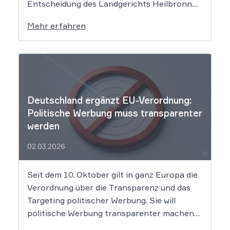
Entscheidung des Landgerichts Heilbronn
täuscht der Lebensmittelriese seine Kunden,
Mehr erfahren
wenn er Produkte als „Aktion“ mit massiven
Rabatten bewirbt, die Preise in Wahrheit
aber nie zuvor selbst verlangt hat. Das Urteil
setzt klare Grenzen […]
Deutschland ergänzt EU-Verordnung:
Politische Werbung muss transparenter
werden
02.03.2026
Seit dem 10. Oktober gilt in ganz Europa die
Verordnung über die Transparenz und das
Targeting politischer Werbung. Sie will
politische Werbung transparenter machen
und verbietet das Targeting unter Nutzung