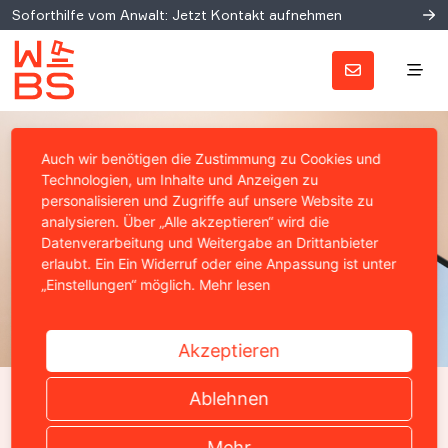
Soforthilfe vom Anwalt: Jetzt Kontakt aufnehmen
Auch wir benötigen die Zustimmung zu Cookies und
Technologien, um Inhalte und Anzeigen zu
personalisieren und Zugriffe auf unsere Website zu
analysieren. Über „Alle akzeptieren“ wird die
Datenverarbeitung und Weitergabe an Drittanbieter
erlaubt. Ein Ein Widerruf oder eine Anpassung ist unter
„Einstellungen“ möglich.
Mehr lesen
Akzeptieren
GETARNTE WERBUNG
Ablehnen
Amazon muss
Mehr