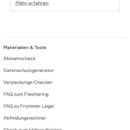
Mehr erfahren
sensibler Daten. Die Regierung will die
Verordnung in Deutschland nun ergänzen.
Die Bundesregierung hat am 16. Februar
einen Entwurf […]
Materialien & Tools
Abmahncheck
Datenschutzgenerator
Verpackungs-Checker
FAQ zum Filesharing
FAQ zu Frommer Legal
Abfindungsrechner
Check zum Widerrufsjoker