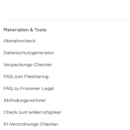
um Abmahnungen zu vermeiden. Bisher
reichte es aus, Verbraucher in der
Widerrufsbelehrung über […]
Materialien & Tools
Abmahncheck
Datenschutzgenerator
Verpackungs-Checker
FAQ zum Filesharing
FAQ zu Frommer Legal
Abfindungsrechner
Check zum Widerrufsjoker
KI-Verordnungs-Checker