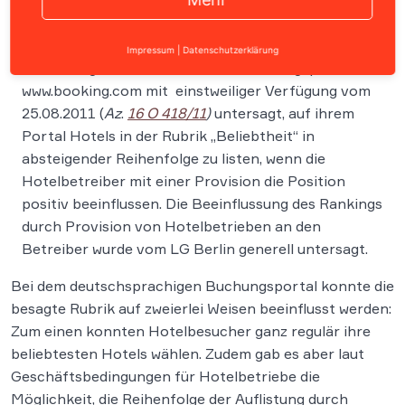
Das Landgericht Berlin hat der niederländischen
Impressum
|
Datenschutzerklärung
Betreibergesellschaft des Hotelbuchungsportals
www.booking.com mit einstweiliger Verfügung vom
25.08.2011 (
Az
.
16 O 418/11
)
untersagt, auf ihrem
Portal Hotels in der Rubrik „Beliebtheit“ in
absteigender Reihenfolge zu listen, wenn die
Hotelbetreiber mit einer Provision die Position
positiv beeinflussen. Die Beeinflussung des Rankings
durch Provision von Hotelbetrieben an den
Betreiber wurde vom LG Berlin generell untersagt.
Bei dem deutschsprachigen Buchungsportal konnte die
besagte Rubrik auf zweierlei Weisen beeinflusst werden:
Zum einen konnten Hotelbesucher ganz regulär ihre
beliebtesten Hotels wählen. Zudem gab es aber laut
Geschäftsbedingungen für Hotelbetriebe die
Möglichkeit, die Reihenfolge der Auflistung durch