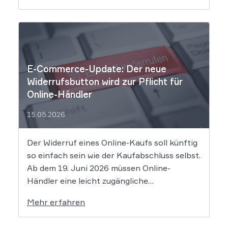
Rabatten bewirbt, die Preise in Wahrheit
aber nie zuvor selbst verlangt hat. Das Urteil
setzt klare Grenzen […]
E-Commerce-Update: Der neue
Widerrufsbutton wird zur Pflicht für
Online-Händler
15.05.2026
Der Widerruf eines Online-Kaufs soll künftig
so einfach sein wie der Kaufabschluss selbst.
Ab dem 19. Juni 2026 müssen Online-
Händler eine leicht zugängliche
Widerrufsfunktion bereitstellen – den
Mehr erfahren
sogenannten Widerrufsbutton. Wir erklären,
was Shop-Betreiber jetzt umsetzen müssen,