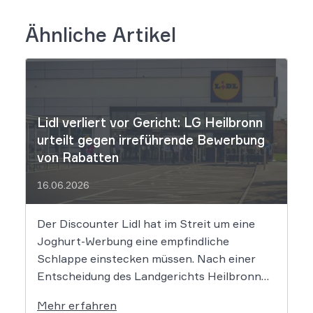
Ähnliche Artikel
Lidl verliert vor Gericht: LG Heilbronn
urteilt gegen irreführende Bewerbung
von Rabatten
16.06.2026
Der Discounter Lidl hat im Streit um eine
Joghurt-Werbung eine empfindliche
Schlappe einstecken müssen. Nach einer
Entscheidung des Landgerichts Heilbronn
täuscht der Lebensmittelriese seine Kunden,
Mehr erfahren
wenn er Produkte als „Aktion“ mit massiven