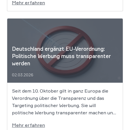
Mehr erfahren
Produkte als „Aktion“ mit massiven Rabatten
bewirbt, die Preise in Wahrheit aber nie zuvor
selbst verlangt hat. Das Urteil setzt klare
Grenzen […]
Deutschland ergänzt EU-Verordnung:
Politische Werbung muss transparenter
werden
02.03.2026
Seit dem 10. Oktober gilt in ganz Europa die
Verordnung über die Transparenz und das
Targeting politischer Werbung. Sie will
politische Werbung transparenter machen und
verbietet das Targeting unter Nutzung sensibler
Mehr erfahren
Daten. Die Regierung will die Verordnung in