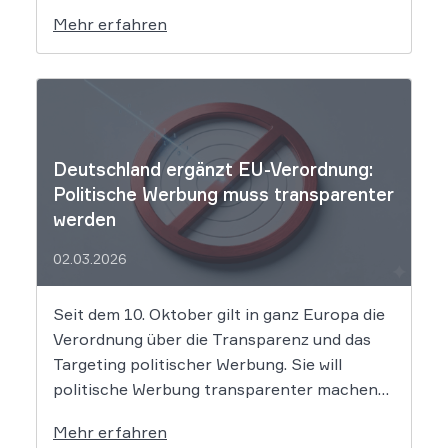
täuscht der Lebensmittelriese seine Kunden,
Mehr erfahren
wenn er Produkte als „Aktion“ mit massiven
Rabatten bewirbt, die Preise in Wahrheit
aber nie zuvor selbst verlangt hat. Das Urteil
setzt klare Grenzen […]
Deutschland ergänzt EU-Verordnung:
Politische Werbung muss transparenter
werden
02.03.2026
Seit dem 10. Oktober gilt in ganz Europa die
Verordnung über die Transparenz und das
Targeting politischer Werbung. Sie will
politische Werbung transparenter machen
und verbietet das Targeting unter Nutzung
Mehr erfahren
sensibler Daten. Die Regierung will die