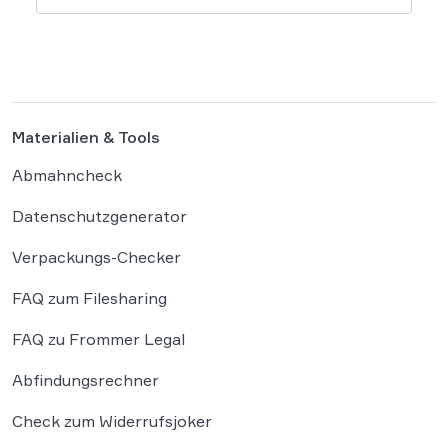
Verordnung in Deutschland nun ergänzen.
Die Bundesregierung hat am 16. Februar
einen Entwurf […]
Materialien & Tools
Abmahncheck
Datenschutzgenerator
Verpackungs-Checker
FAQ zum Filesharing
FAQ zu Frommer Legal
Abfindungsrechner
Check zum Widerrufsjoker