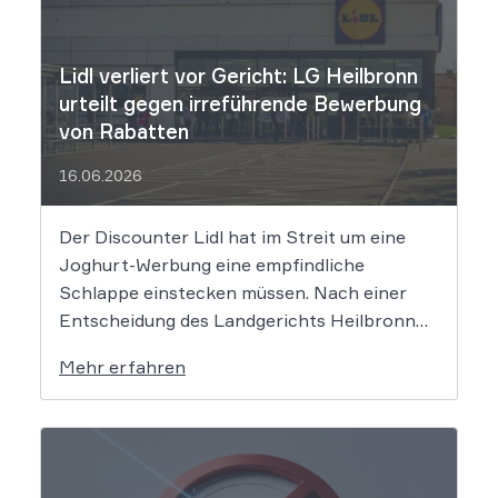
Lidl verliert vor Gericht: LG Heilbronn
urteilt gegen irreführende Bewerbung
von Rabatten
16.06.2026
Der Discounter Lidl hat im Streit um eine
Joghurt-Werbung eine empfindliche
Schlappe einstecken müssen. Nach einer
Entscheidung des Landgerichts Heilbronn
täuscht der Lebensmittelriese seine Kunden,
Mehr erfahren
wenn er Produkte als „Aktion“ mit massiven
Rabatten bewirbt, die Preise in Wahrheit
aber nie zuvor selbst verlangt hat. Das Urteil
setzt klare Grenzen […]