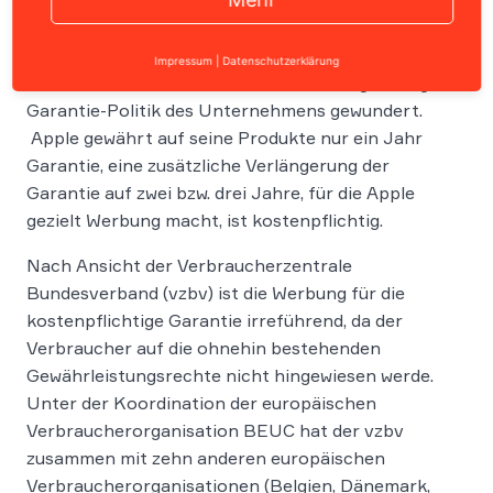
Wer sich schon mal ein Apple Produkt gekauft hat,
Impressum
|
Datenschutzerklärung
hat sich wahrscheinlich auch über die eigenwillige
Garantie-Politik des Unternehmens gewundert.
Apple gewährt auf seine Produkte nur ein Jahr
Garantie, eine zusätzliche Verlängerung der
Garantie auf zwei bzw. drei Jahre, für die Apple
gezielt Werbung macht, ist kostenpflichtig.
Nach Ansicht der Verbraucherzentrale
Bundesverband (vzbv) ist die Werbung für die
kostenpflichtige Garantie irreführend, da der
Verbraucher auf die ohnehin bestehenden
Gewährleistungsrechte nicht hingewiesen werde.
Unter der Koordination der europäischen
Verbraucherorganisation BEUC hat der vzbv
zusammen mit zehn anderen europäischen
Verbraucherorganisationen (Belgien, Dänemark,