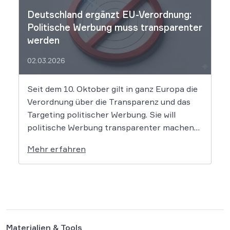
Deutschland ergänzt EU-Verordnung:
Politische Werbung muss transparenter
werden
02.03.2026
Seit dem 10. Oktober gilt in ganz Europa die
Verordnung über die Transparenz und das
Targeting politischer Werbung. Sie will
politische Werbung transparenter machen
und verbietet das Targeting unter Nutzung
Mehr erfahren
sensibler Daten. Die Regierung will die
Verordnung in Deutschland nun ergänzen.
Die Bundesregierung hat am 16. Februar
einen Entwurf […]
Materialien & Tools