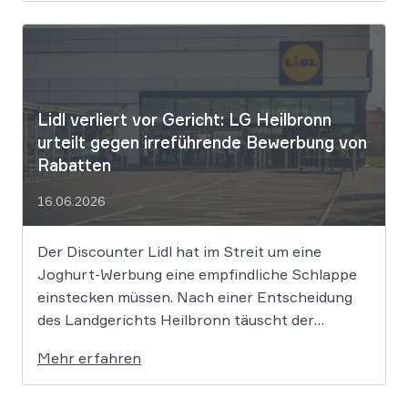
Unternehmen hinter der populären KI-Musik-
App werden massive
Urheberrechtsverletzungen vorgeworfen. Die
entscheidende Frage lautet: Durfte Suno […]
Lidl verliert vor Gericht: LG Heilbronn
urteilt gegen irreführende Bewerbung von
Rabatten
16.06.2026
Der Discounter Lidl hat im Streit um eine
Joghurt-Werbung eine empfindliche Schlappe
einstecken müssen. Nach einer Entscheidung
des Landgerichts Heilbronn täuscht der
Lebensmittelriese seine Kunden, wenn er
Mehr erfahren
Produkte als „Aktion“ mit massiven Rabatten
bewirbt, die Preise in Wahrheit aber nie zuvor