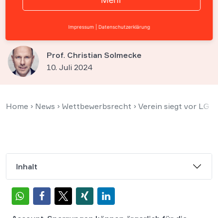
Facebook war rechtswidrig –
so wehren Sie sich richtig
Impressum
|
Datenschutzerklärung
Prof. Christian Solmecke
10. Juli 2024
Home
›
News
›
Wettbewerbsrecht
›
Verein siegt vor LG D
Inhalt