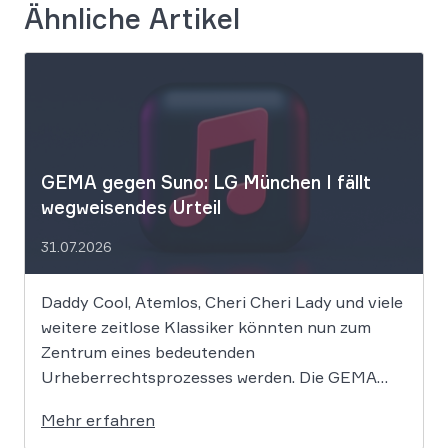
Ähnliche Artikel
GEMA gegen Suno: LG München I fällt
wegweisendes Urteil
31.07.2026
Daddy Cool, Atemlos, Cheri Cheri Lady und viele
weitere zeitlose Klassiker könnten nun zum
Zentrum eines bedeutenden
Urheberrechtsprozesses werden. Die GEMA
klagt gegen das KI-Unternehmen Suno und will
Mehr erfahren
die Rechte ihrer Mitglieder verteidigen. Dem