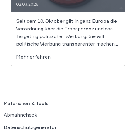
02.03.2026
Seit dem 10. Oktober gilt in ganz Europa die
Verordnung über die Transparenz und das
Targeting politischer Werbung. Sie will
politische Werbung transparenter machen
und verbietet das Targeting unter Nutzung
Mehr erfahren
sensibler Daten. Die Regierung will die
Verordnung in Deutschland nun ergänzen.
Die Bundesregierung hat am 16. Februar
einen Entwurf […]
Materialien & Tools
Abmahncheck
Datenschutzgenerator