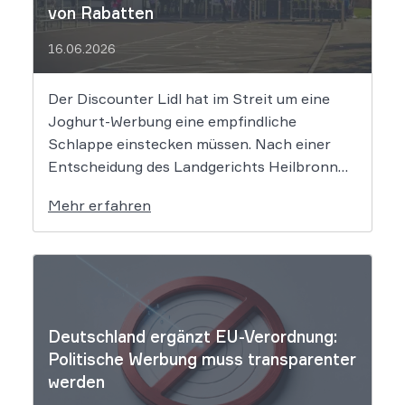
von Rabatten
16.06.2026
Der Discounter Lidl hat im Streit um eine
Joghurt-Werbung eine empfindliche
Schlappe einstecken müssen. Nach einer
Entscheidung des Landgerichts Heilbronn
täuscht der Lebensmittelriese seine Kunden,
Mehr erfahren
wenn er Produkte als „Aktion“ mit massiven
Rabatten bewirbt, die Preise in Wahrheit
aber nie zuvor selbst verlangt hat. Das Urteil
setzt klare Grenzen […]
Deutschland ergänzt EU-Verordnung:
Politische Werbung muss transparenter
werden