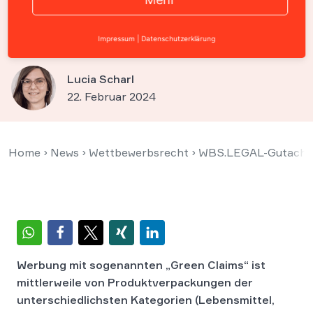
Werbung bei Bio-
Lebensmitteln erlaubt?
Impressum
|
Datenschutzerklärung
Lucia Scharl
22. Februar 2024
Home
›
News
›
Wettbewerbsrecht
›
WBS.LEGAL-Gutachten:
Werbung mit sogenannten „Green Claims“ ist
mittlerweile von Produktverpackungen der
unterschiedlichsten Kategorien (Lebensmittel,