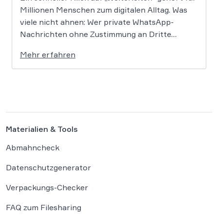
Millionen Menschen zum digitalen Alltag. Was
viele nicht ahnen: Wer private WhatsApp-
Nachrichten ohne Zustimmung an Dritte
weitergibt, bewegt sich juristisch auf extrem
Mehr erfahren
dünnem Eis. Der Bundesgerichtshof befasst
sich derzeit mit der Frage, ob eine solche
Weitergabe gegen die europäische
Datenschutz-Grundverordnung verstößt und
[…]
Materialien & Tools
Abmahncheck
Datenschutzgenerator
Verpackungs-Checker
FAQ zum Filesharing