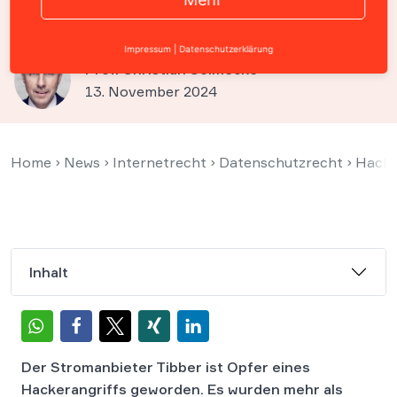
Tibber
Impressum
|
Datenschutzerklärung
Prof. Christian Solmecke
13. November 2024
Home
›
News
›
Internetrecht
›
Datenschutzrecht
›
Hacke
Inhalt
Der Stromanbieter Tibber ist Opfer eines
Hackerangriffs geworden. Es wurden mehr als