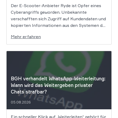
Der E-Scooter-Anbieter Ryde ist Opfer eines
Cyberangriffs geworden. Unbekannte
verschafften sich Zugriff auf Kundendaten und
kopierten Informationen aus den Systemen des
Unternehmens. Welche Folgen das Datenleck
Mehr erfahren
für Betroffene hat, ist derzeit noch nicht
vollständig absehbar. Der Mobilitätsanbieter
Ryde hat seine Kunden über einen
Sicherheitsvorfall informiert. Nach Angaben
des Unternehmens […]
BGH verhandelt WhatsApp-Weiterleitung:
Wann wird das Weitergeben privater
Chats strafbar?
05.08.2026
Ein schneller Klick auf „Weiterleiten“ gehört für