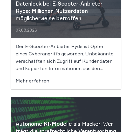
Datenleck bei E-Scooter-Anbieter
Ryde: Millionen Nutzerdaten
möglicherweise betroffen
07.08.2026
Der E-Scooter-Anbieter Ryde ist Opfer
eines Cyberangriffs geworden. Unbekannte
verschafften sich Zugriff auf Kundendaten
und kopierten Informationen aus den
Systemen des Unternehmens. Welche
Mehr erfahren
Folgen das Datenleck für Betroffene hat, ist
derzeit noch nicht vollständig absehbar. Der
Mobilitätsanbieter Ryde hat seine Kunden
über einen Sicherheitsvorfall informiert.
Nach Angaben des Unternehmens […]
Autonome KI-Modelle als Hacker: Wer
trägt die strafrechtliche Verantwortung