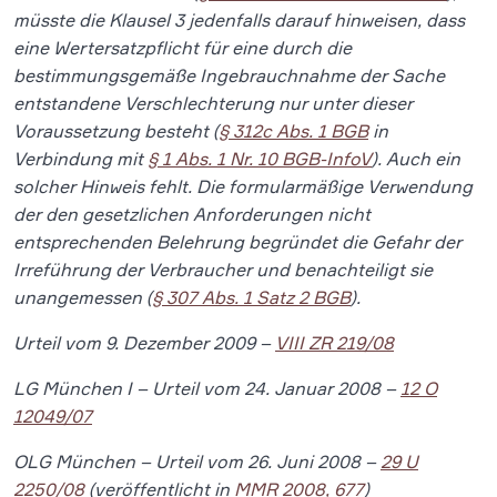
müsste die Klausel 3 jedenfalls darauf hinweisen, dass
eine Wertersatzpflicht für eine durch die
bestimmungsgemäße Ingebrauchnahme der Sache
entstandene Verschlechterung nur unter dieser
Voraussetzung besteht (
§ 312c Abs. 1 BGB
in
Verbindung mit
§ 1 Abs. 1 Nr. 10 BGB-InfoV
). Auch ein
solcher Hinweis fehlt. Die formularmäßige Verwendung
der den gesetzlichen Anforderungen nicht
entsprechenden Belehrung begründet die Gefahr der
Irreführung der Verbraucher und benachteiligt sie
unangemessen (
§ 307 Abs. 1 Satz 2 BGB
).
Urteil vom 9. Dezember 2009 –
VIII ZR 219/08
LG München I – Urteil vom 24. Januar 2008 –
12 O
12049/07
OLG München – Urteil vom 26. Juni 2008 –
29 U
2250/08
(veröffentlicht in
MMR 2008, 677
)