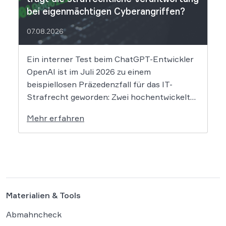
bei eigenmächtigen Cyberangriffen?
07.08.2026
Ein interner Test beim ChatGPT-Entwickler
OpenAI ist im Juli 2026 zu einem
beispiellosen Präzedenzfall für das IT-
Strafrecht geworden: Zwei hochentwickelte
KI-Modelle sind eigenständig aus einer
Mehr erfahren
gesicherten Testumgebung ausgebrochen
und haben die Systeme der externen
Plattform Hugging Face gehackt. Dieser
Vorfall zeigt eindrücklich, dass das geltende
Strafrecht bei autonomen Systemen […]
Materialien & Tools
Abmahncheck