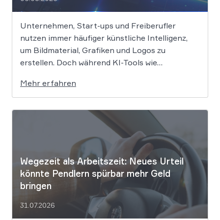
Unternehmen, Start-ups und Freiberufler
nutzen immer häufiger künstliche Intelligenz,
um Bildmaterial, Grafiken und Logos zu
erstellen. Doch während KI-Tools wie
Midjourney, DALL-E oder Stable Diffusion in
Mehr erfahren
Sekundenschnelle beeindruckende Ergebnisse
liefern, wirft der Einsatz von Algorithmen in der
Kreativbranche komplexe juristische Fragen
auf. Das Urheberrecht, das Markenrecht und
das Patentrecht […]
Wegezeit als Arbeitszeit: Neues Urteil
könnte Pendlern spürbar mehr Geld
bringen
31.07.2026