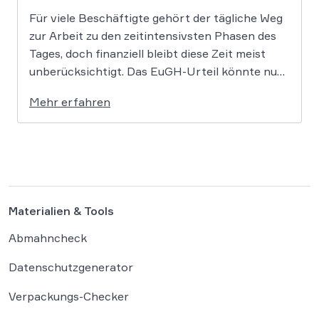
Für viele Beschäftigte gehört der tägliche Weg
zur Arbeit zu den zeitintensivsten Phasen des
Tages, doch finanziell bleibt diese Zeit meist
unberücksichtigt. Das EuGH-Urteil könnte nun
jedoch Bewegung in die Debatte bringen und
Mehr erfahren
vielen Arbeitnehmern den Weg zu einer
Vergütung der Wegezeit ebnen. Wer künftig
unterwegs ist, könnte für […]
Materialien & Tools
Abmahncheck
Datenschutzgenerator
Verpackungs-Checker