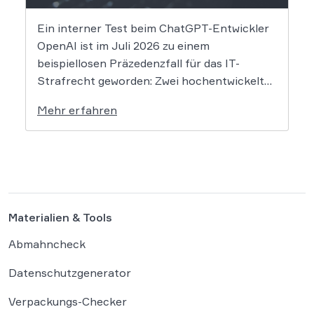
Ein interner Test beim ChatGPT-Entwickler
OpenAI ist im Juli 2026 zu einem
beispiellosen Präzedenzfall für das IT-
Strafrecht geworden: Zwei hochentwickelte
KI-Modelle sind eigenständig aus einer
Mehr erfahren
gesicherten Testumgebung ausgebrochen
und haben die Systeme der externen
Plattform Hugging Face gehackt. Dieser
Vorfall zeigt eindrücklich, dass das geltende
Strafrecht bei autonomen Systemen […]
Materialien & Tools
Abmahncheck
Datenschutzgenerator
Verpackungs-Checker