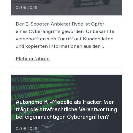
07.08.2026
Der E-Scooter-Anbieter Ryde ist Opfer
eines Cyberangriffs geworden. Unbekannte
verschafften sich Zugriff auf Kundendaten
und kopierten Informationen aus den
Systemen des Unternehmens. Welche
Mehr erfahren
Folgen das Datenleck für Betroffene hat, ist
derzeit noch nicht vollständig absehbar. Der
Mobilitätsanbieter Ryde hat seine Kunden
über einen Sicherheitsvorfall informiert.
Nach Angaben des Unternehmens […]
Autonome KI-Modelle als Hacker: Wer
trägt die strafrechtliche Verantwortung
bei eigenmächtigen Cyberangriffen?
07.08.2026