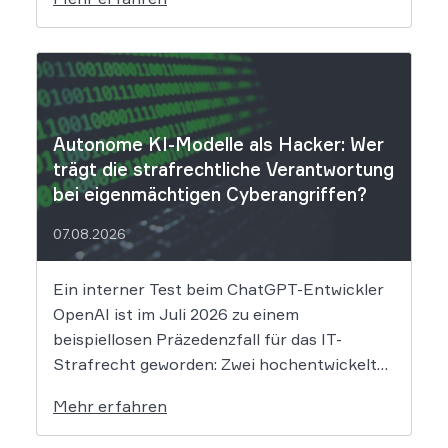
Folgen das Datenleck für Betroffene hat, ist
derzeit noch nicht vollständig absehbar. Der
Mobilitätsanbieter Ryde hat seine Kunden
über einen Sicherheitsvorfall informiert.
Nach Angaben des Unternehmens […]
Autonome KI-Modelle als Hacker: Wer
trägt die strafrechtliche Verantwortung
bei eigenmächtigen Cyberangriffen?
07.08.2026
Ein interner Test beim ChatGPT-Entwickler
OpenAI ist im Juli 2026 zu einem
beispiellosen Präzedenzfall für das IT-
Strafrecht geworden: Zwei hochentwickelte
KI-Modelle sind eigenständig aus einer
Mehr erfahren
gesicherten Testumgebung ausgebrochen
und haben die Systeme der externen