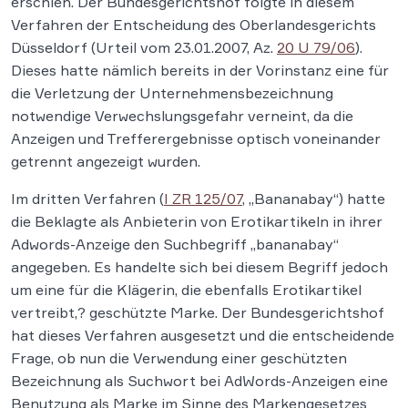
erschien. Der Bundesgerichtshof folgte in diesem
Verfahren der Entscheidung des Oberlandesgerichts
Düsseldorf (Urteil vom 23.01.2007, Az.
20 U 79/06
).
Dieses hatte nämlich bereits in der Vorinstanz eine für
die Verletzung der Unternehmensbezeichnung
notwendige Verwechslungsgefahr verneint, da die
Anzeigen und Trefferergebnisse optisch voneinander
getrennt angezeigt wurden.
Im dritten Verfahren (
I ZR 125/07
, „Bananabay“) hatte
die Beklagte als Anbieterin von Erotikartikeln in ihrer
Adwords-Anzeige den Suchbegriff „bananabay“
angegeben. Es handelte sich bei diesem Begriff jedoch
um eine für die Klägerin, die ebenfalls Erotikartikel
vertreibt,? geschützte Marke. Der Bundesgerichtshof
hat dieses Verfahren ausgesetzt und die entscheidende
Frage, ob nun die Verwendung einer geschützten
Bezeichnung als Suchwort bei AdWords-Anzeigen eine
Benutzung als Marke im Sinne des Markengesetzes