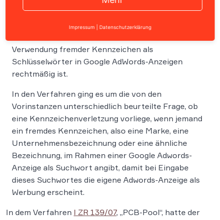
Der
Bundesgerichtshof
hat am 22. Januar 2009 in
Impressum
|
Datenschutzerklärung
drei Verfahren darüber entschieden, ob die
Verwendung fremder Kennzeichen als
Schlüsselwörter in Google AdWords-Anzeigen
rechtmäßig ist.
In den Verfahren ging es um die von den
Vorinstanzen unterschiedlich beurteilte Frage, ob
eine Kennzeichenverletzung vorliege, wenn jemand
ein fremdes Kennzeichen, also eine Marke, eine
Unternehmensbezeichnung oder eine ähnliche
Bezeichnung, im Rahmen einer Google Adwords-
Anzeige als Suchwort angibt, damit bei Eingabe
dieses Suchwortes die eigene Adwords-Anzeige als
Werbung erscheint.
In dem Verfahren
I ZR 139/07
, „PCB-Pool“, hatte der