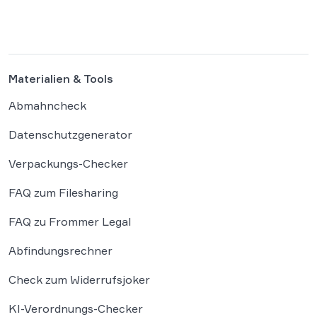
Plattform Hugging Face gehackt. Dieser
Vorfall zeigt eindrücklich, dass das geltende
Strafrecht bei autonomen Systemen […]
Materialien & Tools
Abmahncheck
Datenschutzgenerator
Verpackungs-Checker
FAQ zum Filesharing
FAQ zu Frommer Legal
Abfindungsrechner
Check zum Widerrufsjoker
KI-Verordnungs-Checker