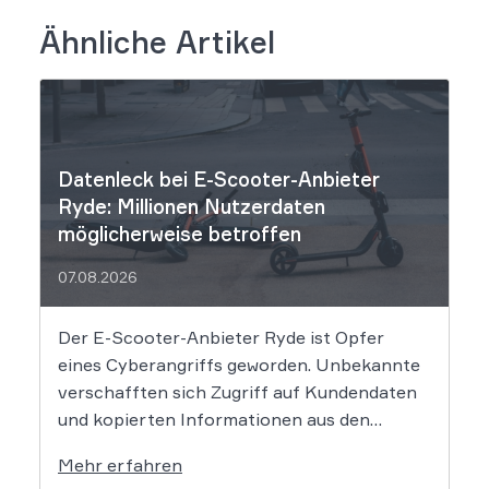
Ähnliche Artikel
Datenleck bei E-Scooter-Anbieter
Ryde: Millionen Nutzerdaten
möglicherweise betroffen
07.08.2026
Der E-Scooter-Anbieter Ryde ist Opfer
eines Cyberangriffs geworden. Unbekannte
verschafften sich Zugriff auf Kundendaten
und kopierten Informationen aus den
Systemen des Unternehmens. Welche
Mehr erfahren
Folgen das Datenleck für Betroffene hat, ist