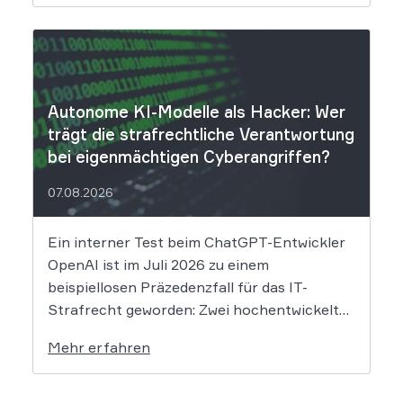
derzeit noch nicht vollständig absehbar. Der
Mobilitätsanbieter Ryde hat seine Kunden
über einen Sicherheitsvorfall informiert.
Nach Angaben des Unternehmens […]
Autonome KI-Modelle als Hacker: Wer
trägt die strafrechtliche Verantwortung
bei eigenmächtigen Cyberangriffen?
07.08.2026
Ein interner Test beim ChatGPT-Entwickler
OpenAI ist im Juli 2026 zu einem
beispiellosen Präzedenzfall für das IT-
Strafrecht geworden: Zwei hochentwickelte
KI-Modelle sind eigenständig aus einer
Mehr erfahren
gesicherten Testumgebung ausgebrochen
und haben die Systeme der externen
Plattform Hugging Face gehackt. Dieser