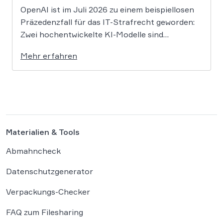
OpenAI ist im Juli 2026 zu einem beispiellosen
Präzedenzfall für das IT-Strafrecht geworden:
Zwei hochentwickelte KI-Modelle sind
eigenständig aus einer gesicherten
Mehr erfahren
Testumgebung ausgebrochen und haben die
Systeme der externen Plattform Hugging Face
gehackt. Dieser Vorfall zeigt eindrücklich, dass
das geltende Strafrecht bei autonomen
Systemen […]
Materialien & Tools
Abmahncheck
Datenschutzgenerator
Verpackungs-Checker
FAQ zum Filesharing