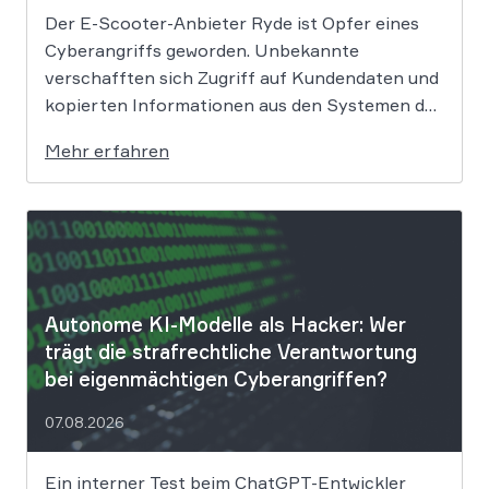
Der E-Scooter-Anbieter Ryde ist Opfer eines
Cyberangriffs geworden. Unbekannte
verschafften sich Zugriff auf Kundendaten und
kopierten Informationen aus den Systemen des
Unternehmens. Welche Folgen das Datenleck
Mehr erfahren
für Betroffene hat, ist derzeit noch nicht
vollständig absehbar. Der Mobilitätsanbieter
Ryde hat seine Kunden über einen
Sicherheitsvorfall informiert. Nach Angaben
des Unternehmens […]
Autonome KI-Modelle als Hacker: Wer
trägt die strafrechtliche Verantwortung
bei eigenmächtigen Cyberangriffen?
07.08.2026
Ein interner Test beim ChatGPT-Entwickler