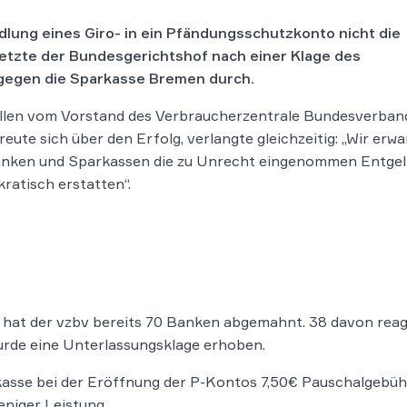
lung eines Giro- in ein Pfändungsschutzkonto nicht die
tzte der Bundesgerichtshof nach einer Klage des
gegen die Sparkasse Bremen durch.
llen vom Vorstand des Verbraucherzentrale Bundesverban
freute sich über den Erfolg, verlangte gleichzeitig: „Wir erwa
anken und Sparkassen die zu Unrecht eingenommen Entgel
ratisch erstatten“.
hat der vzbv bereits 70 Banken abgemahnt. 38 davon reagie
urde eine Unterlassungsklage erhoben.
kasse bei der Eröffnung der P-Kontos 7,50€ Pauschalgebüh
eniger Leistung.