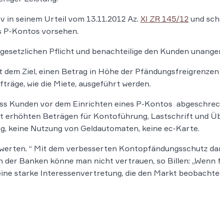
v in seinem Urteil vom 13.11.2012 Az.
XI ZR 145/12
und schä
es P-Kontos vorsehen.
ner gesetzlichen Pflicht und benachteilige den Kunden unang
 dem Ziel, einen Betrag in Höhe der Pfändungsfreigrenzen
träge, wie die Miete, ausgeführt werden.
ass Kunden vor dem Einrichten eines P-Kontos abgeschreck
 erhöhten Beträgen für Kontoführung, Lastschrift und Übe
ng, keine Nutzung von Geldautomaten, keine ec-Karte.
werten. “ Mit dem verbesserten Kontopfändungsschutz darf
n der Banken könne man nicht vertrauen, so Billen: „Wenn 
eine starke Interessenvertretung, die den Markt beobachtet