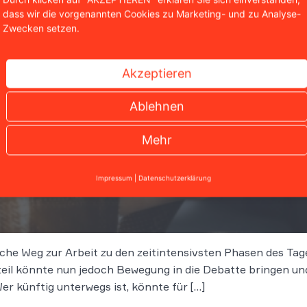
dass wir die vorgenannten Cookies zu Marketing- und zu Analyse-
Zwecken setzen.
Akzeptieren
Ablehnen
Mehr
Impressum
|
Datenschutzerklärung
Urteil könnte Pendlern spürbar mehr Geld bringen
che Weg zur Arbeit zu den zeitintensivsten Phasen des Tages
eil könnte nun jedoch Bewegung in die Debatte bringen un
r künftig unterwegs ist, könnte für […]