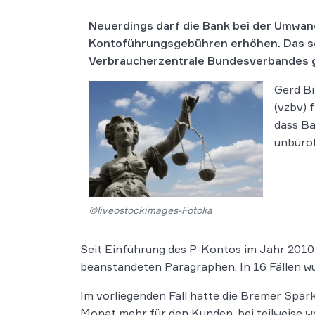
Neuerdings darf die Bank bei der Umwand
Kontoführungsgebühren erhöhen. Das se
Verbraucherzentrale Bundesverbandes 
Gerd Bi
(vzbv) 
dass B
unbürok
©liveostockimages-Fotolia
Seit Einführung des P-Kontos im Jahr 2010 
beanstandeten Paragraphen. In 16 Fällen w
Im vorliegenden Fall hatte die Bremer Spar
Monat mehr für den Kunden, bei teilweise w