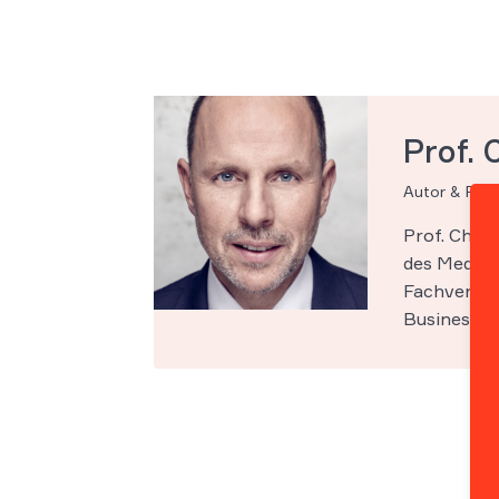
Prof. 
Autor & Par
Prof. Chri
des Medien-
Fachveröff
Business Sc