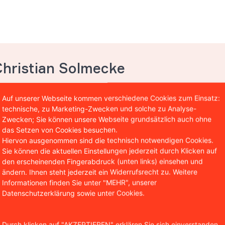
Christian Solmecke
tner WBS.LEGAL
Auf unserer Webseite kommen verschiedene Cookies zum Einsatz:
stian Solmecke ist Partner der Kanzlei WBS.LEGAL und insb
technische, zu Marketing-Zwecken und solche zu Analyse-
 und des Internetrechts tätig. Darüber hinaus ist er Autor 
Zwecken; Sie können unsere Webseite grundsätzlich auch ohne
das Setzen von Cookies besuchen.
entlichungen in diesen Bereichen und lehrt als Honorarpro
Hiervon ausgenommen sind die technisch notwendigen Cookies.
hool in Köln.
Sie können die aktuellen Einstellungen jederzeit durch Klicken auf
den erscheinenden Fingerabdruck (unten links) einsehen und
ändern. Ihnen steht jederzeit ein Widerrufsrecht zu. Weitere
Informationen finden Sie unter "MEHR", unserer
Datenschutzerklärung sowie unter Cookies.
Durch klicken auf "AKZEPTIEREN" erklären Sie sich einverstanden,