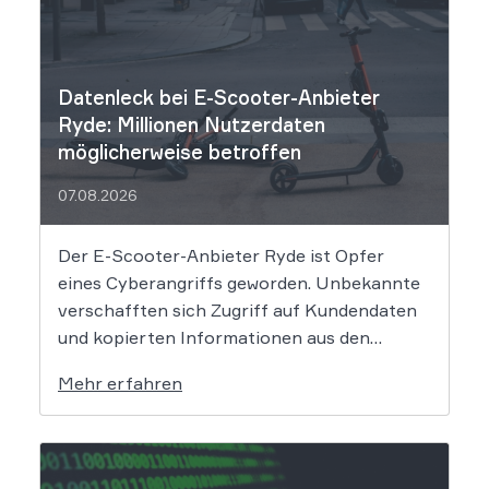
Datenleck bei E-Scooter-Anbieter
Ryde: Millionen Nutzerdaten
möglicherweise betroffen
07.08.2026
Der E-Scooter-Anbieter Ryde ist Opfer
eines Cyberangriffs geworden. Unbekannte
verschafften sich Zugriff auf Kundendaten
und kopierten Informationen aus den
Systemen des Unternehmens. Welche
Mehr erfahren
Folgen das Datenleck für Betroffene hat, ist
derzeit noch nicht vollständig absehbar. Der
Mobilitätsanbieter Ryde hat seine Kunden
über einen Sicherheitsvorfall informiert.