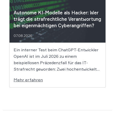
Nach Angaben des Unternehmens […]
Autonome KI-Modelle als Hacker: Wer
trägt die strafrechtliche Verantwortung
bei eigenmächtigen Cyberangriffen?
07.08.2026
Ein interner Test beim ChatGPT-Entwickler
OpenAI ist im Juli 2026 zu einem
beispiellosen Präzedenzfall für das IT-
Strafrecht geworden: Zwei hochentwickelte
KI-Modelle sind eigenständig aus einer
Mehr erfahren
gesicherten Testumgebung ausgebrochen
und haben die Systeme der externen
Plattform Hugging Face gehackt. Dieser
Vorfall zeigt eindrücklich, dass das geltende
Strafrecht bei autonomen Systemen […]