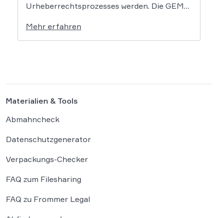
Urheberrechtsprozesses werden. Die GEMA
klagt gegen das KI-Unternehmen Suno und
Mehr erfahren
will die Rechte ihrer Mitglieder verteidigen.
Dem Unternehmen hinter der populären KI-
Musik-App werden massive
Urheberrechtsverletzungen vorgeworfen.
Die entscheidende Frage lautet: Durfte Suno
[…]
Materialien & Tools
Abmahncheck
Datenschutzgenerator
Verpackungs-Checker
FAQ zum Filesharing
FAQ zu Frommer Legal