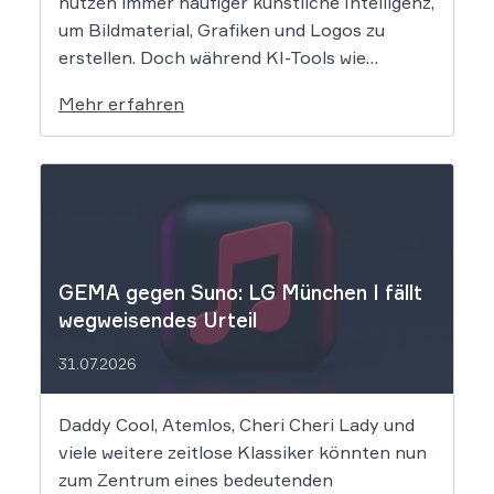
nutzen immer häufiger künstliche Intelligenz,
um Bildmaterial, Grafiken und Logos zu
erstellen. Doch während KI-Tools wie
Midjourney, DALL-E oder Stable Diffusion in
Mehr erfahren
Sekundenschnelle beeindruckende
Ergebnisse liefern, wirft der Einsatz von
Algorithmen in der Kreativbranche
komplexe juristische Fragen auf. Das
Urheberrecht, das Markenrecht und das
Patentrecht […]
GEMA gegen Suno: LG München I fällt
wegweisendes Urteil
31.07.2026
Daddy Cool, Atemlos, Cheri Cheri Lady und
viele weitere zeitlose Klassiker könnten nun
zum Zentrum eines bedeutenden