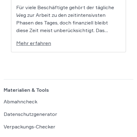
Für viele Beschäftigte gehört der tägliche
Weg zur Arbeit zu den zeitintensivsten
Phasen des Tages, doch finanziell bleibt
diese Zeit meist unberücksichtigt. Das
EuGH-Urteil könnte nun jedoch Bewegung
Mehr erfahren
in die Debatte bringen und vielen
Arbeitnehmern den Weg zu einer Vergütung
der Wegezeit ebnen. Wer künftig unterwegs
ist, könnte für […]
Materialien & Tools
Abmahncheck
Datenschutzgenerator
Verpackungs-Checker