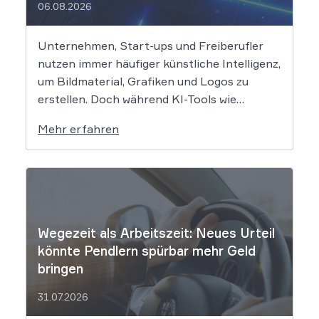
06.08.2026
Unternehmen, Start-ups und Freiberufler
nutzen immer häufiger künstliche Intelligenz,
um Bildmaterial, Grafiken und Logos zu
erstellen. Doch während KI-Tools wie
Midjourney, DALL-E oder Stable Diffusion in
Mehr erfahren
Sekundenschnelle beeindruckende
Ergebnisse liefern, wirft der Einsatz von
Algorithmen in der Kreativbranche
komplexe juristische Fragen auf. Das
Urheberrecht, das Markenrecht und das
Patentrecht […]
Wegezeit als Arbeitszeit: Neues Urteil
könnte Pendlern spürbar mehr Geld
bringen
31.07.2026