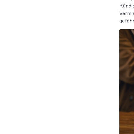
Kündig
Vermi
gefäh