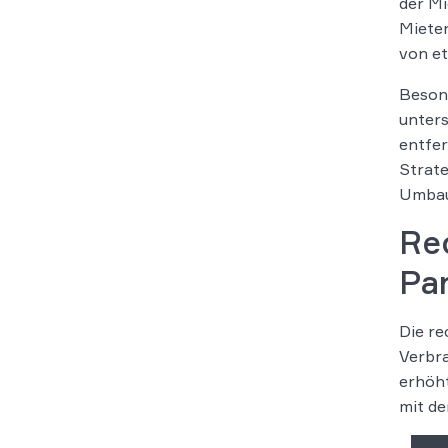
der Mi
Mieter
von et
Besond
unters
entfer
Strate
Umbau
Rec
Pa
Die re
Verbra
erhöht
mit de