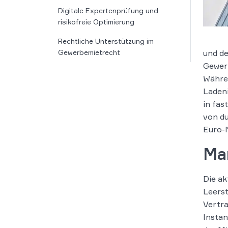
Digitale Expertenprüfung und
risikofreie Optimierung
Rechtliche Unterstützung im
Gewerbemietrecht
und de
Gewerb
Währen
Ladeni
in fas
von du
Euro-M
Mar
Die ak
Leerst
Vertra
Instan