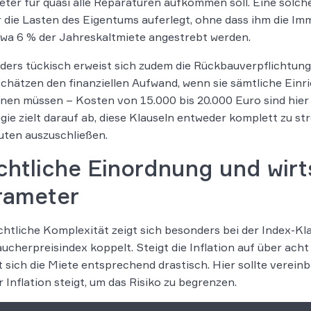
eter für quasi alle Reparaturen aufkommen soll. Eine solch
 die Lasten des Eigentums auferlegt, ohne dass ihm die Imm
wa 6 % der Jahreskaltmiete angestrebt werden.
ers tückisch erweist sich zudem die Rückbauverpflichtung 
chätzen den finanziellen Aufwand, wenn sie sämtliche Ein
nen müssen – Kosten von 15.000 bis 20.000 Euro sind hier 
gie zielt darauf ab, diese Klauseln entweder komplett zu s
ten auszuschließen.
htliche Einordnung und wirt
rameter
chtliche Komplexität zeigt sich besonders bei der Index-Kla
ucherpreisindex koppelt. Steigt die Inflation auf über ach
 sich die Miete entsprechend drastisch. Hier sollte vereinb
r Inflation steigt, um das Risiko zu begrenzen.