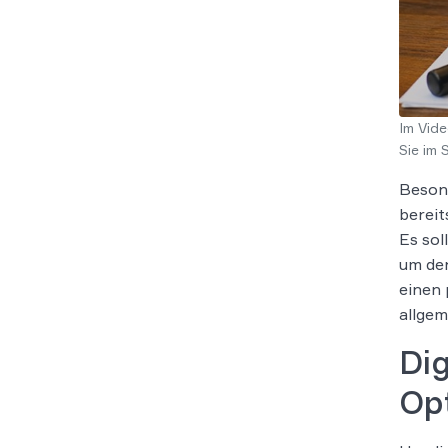
Im Vide
Sie im 
Besond
bereit
Es sol
um den
einen 
allgem
Dig
Op