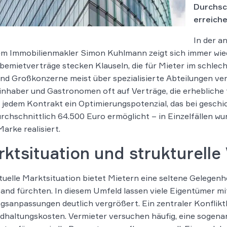
Durchsc
erreiche
In der a
m Immobilienmakler Simon Kuhlmann zeigt sich immer wieder
emietverträge stecken Klauseln, die für Mieter im schlec
d Großkonzerne meist über spezialisierte Abteilungen verf
nhaber und Gastronomen oft auf Verträge, die erhebliche f
t jedem Kontrakt ein Optimierungspotenzial, das bei gesc
rchschnittlich 64.500 Euro ermöglicht – in Einzelfällen wu
arke realisiert.
ktsituation und strukturelle
tuelle Marktsituation bietet Mietern eine seltene Gelegenh
and fürchten. In diesem Umfeld lassen viele Eigentümer mit
gsanpassungen deutlich vergrößert. Ein zentraler Konflikt
dhaltungskosten. Vermieter versuchen häufig, eine sogenan