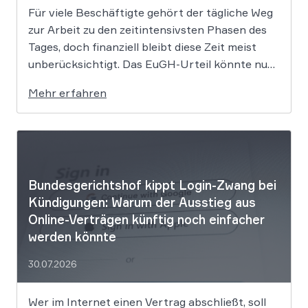
Für viele Beschäftigte gehört der tägliche Weg
zur Arbeit zu den zeitintensivsten Phasen des
Tages, doch finanziell bleibt diese Zeit meist
unberücksichtigt. Das EuGH-Urteil könnte nun
jedoch Bewegung in die Debatte bringen und
Mehr erfahren
vielen Arbeitnehmern den Weg zu einer
Vergütung der Wegezeit ebnen. Wer künftig
unterwegs ist, könnte für […]
Bundesgerichtshof kippt Login-Zwang bei
Kündigungen: Warum der Ausstieg aus
Online-Verträgen künftig noch einfacher
werden könnte
30.07.2026
Wer im Internet einen Vertrag abschließt, soll