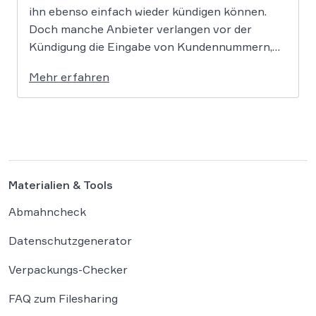
ihn ebenso einfach wieder kündigen können.
Doch manche Anbieter verlangen vor der
Kündigung die Eingabe von Kundennummern,
Passwörtern oder Login-Daten. Der
Mehr erfahren
Bundesgerichtshof prüft nun in zwei
Grundsatzverfahren, ob diese Praxis gegen die
gesetzlichen Vorgaben zum Kündigungsbutton
verstößt. Der Gesetzgeber hat für Online-
Verträge […]
Materialien & Tools
Abmahncheck
Datenschutzgenerator
Verpackungs-Checker
FAQ zum Filesharing