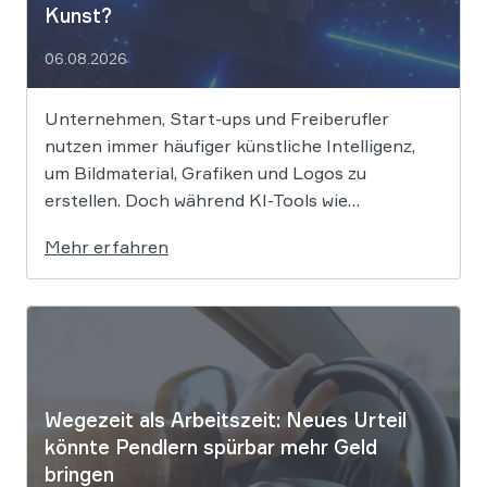
Kunst?
06.08.2026
Unternehmen, Start-ups und Freiberufler
nutzen immer häufiger künstliche Intelligenz,
um Bildmaterial, Grafiken und Logos zu
erstellen. Doch während KI-Tools wie
Midjourney, DALL-E oder Stable Diffusion in
Mehr erfahren
Sekundenschnelle beeindruckende Ergebnisse
liefern, wirft der Einsatz von Algorithmen in der
Kreativbranche komplexe juristische Fragen
auf. Das Urheberrecht, das Markenrecht und
das Patentrecht […]
Wegezeit als Arbeitszeit: Neues Urteil
könnte Pendlern spürbar mehr Geld
bringen