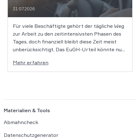
31.07.2026
Für viele Beschäftigte gehört der tägliche Weg
zur Arbeit zu den zeitintensivsten Phasen des
Tages, doch finanziell bleibt diese Zeit meist
unberücksichtigt. Das EuGH-Urteil könnte nun
jedoch Bewegung in die Debatte bringen und
Mehr erfahren
vielen Arbeitnehmern den Weg zu einer
Vergütung der Wegezeit ebnen. Wer künftig
unterwegs ist, könnte für […]
Materialien & Tools
Abmahncheck
Datenschutzgenerator