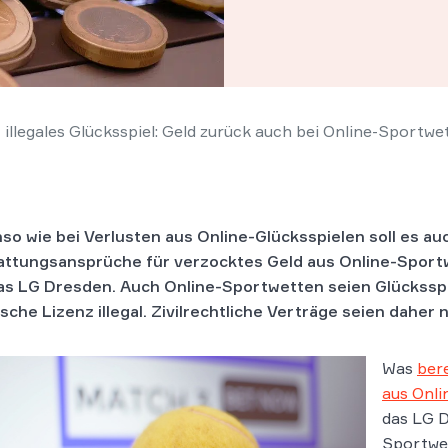
illegales Glücksspiel: Geld zurück auch bei Online-Sportwe
so wie bei Verlusten aus Online-Glücksspielen soll es au
attungsansprüche für verzocktes Geld aus Online-Sport
as LG Dresden. Auch Online-Sportwetten seien Glückssp
sche Lizenz illegal. Zivilrechtliche Verträge seien daher n
Was
ber
aus Onli
das LG D
Sportwet