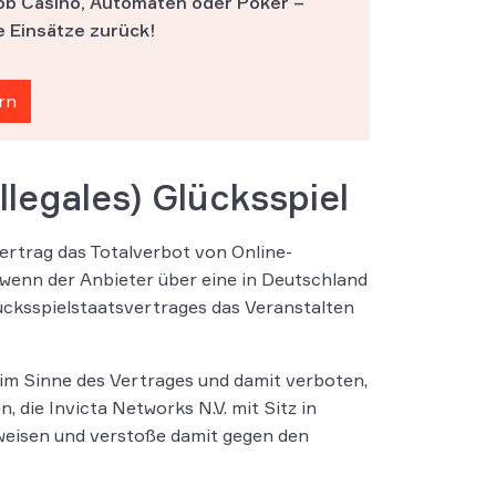
 ob Casino, Automaten oder Poker –
re Einsätze zurück!
rn
llegales) Glücksspiel
ertrag das Totalverbot von Online-
, wenn der Anbieter über eine in Deutschland
lücksspielstaatsvertrages das Veranstalten
im Sinne des Vertrages und damit verboten,
 die Invicta Networks N.V. mit Sitz in
weisen und verstoße damit gegen den