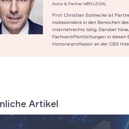
Autor & Partner WBS.LEGAL
Prof. Christian Solmecke ist Part
insbesondere in den Bereichen des 
Internetrechts tätig. Darüber hinau
Fachveröffentlichungen in diesen B
Honorarprofessor an der CBS Inter
nliche Artikel