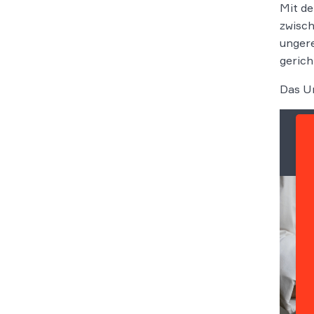
Mit de
zwisch
unger
gericht
Das Ur