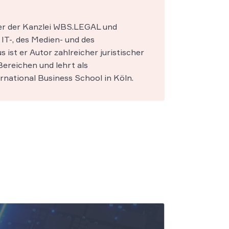
ner der Kanzlei WBS.LEGAL und
IT-, des Medien- und des
s ist er Autor zahlreicher juristischer
ereichen und lehrt als
national Business School in Köln.