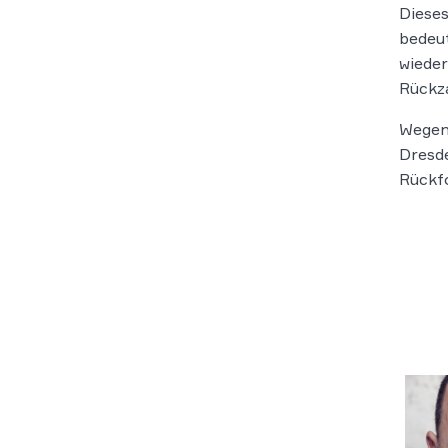
Dieses
bedeut
wieder
Rückza
Wegen 
Dresde
Rückfo