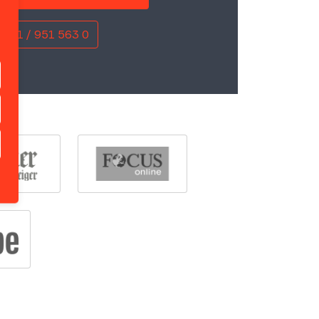
0221 / 951 563 0