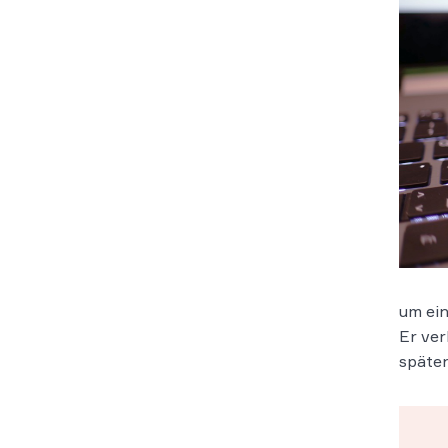
um ein
Er ver
später