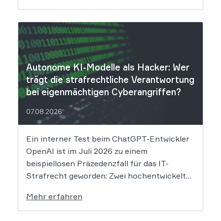
derzeit noch nicht vollständig absehbar. Der
Mobilitätsanbieter Ryde hat seine Kunden
über einen Sicherheitsvorfall informiert.
Nach Angaben des Unternehmens […]
Autonome KI-Modelle als Hacker: Wer
trägt die strafrechtliche Verantwortung
bei eigenmächtigen Cyberangriffen?
07.08.2026
Ein interner Test beim ChatGPT-Entwickler
OpenAI ist im Juli 2026 zu einem
beispiellosen Präzedenzfall für das IT-
Strafrecht geworden: Zwei hochentwickelte
KI-Modelle sind eigenständig aus einer
Mehr erfahren
gesicherten Testumgebung ausgebrochen
und haben die Systeme der externen