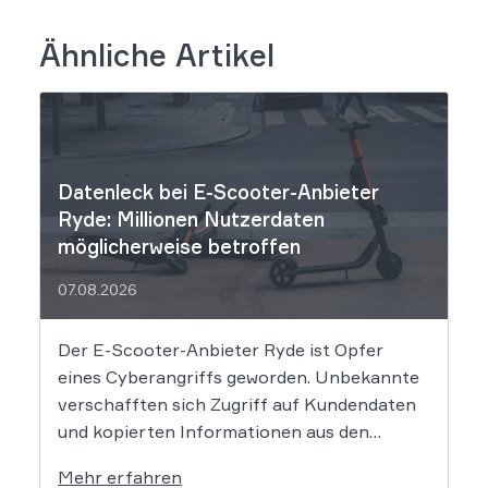
Ähnliche Artikel
Datenleck bei E-Scooter-Anbieter
Ryde: Millionen Nutzerdaten
möglicherweise betroffen
07.08.2026
Der E-Scooter-Anbieter Ryde ist Opfer
eines Cyberangriffs geworden. Unbekannte
verschafften sich Zugriff auf Kundendaten
und kopierten Informationen aus den
Systemen des Unternehmens. Welche
Mehr erfahren
Folgen das Datenleck für Betroffene hat, ist