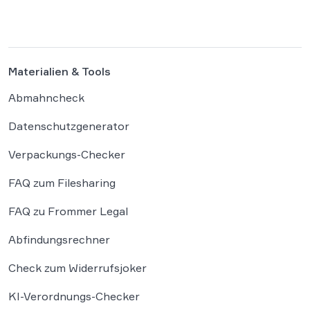
Plattform Hugging Face gehackt. Dieser
Vorfall zeigt eindrücklich, dass das geltende
Strafrecht bei autonomen Systemen […]
Materialien & Tools
Abmahncheck
Datenschutzgenerator
Verpackungs-Checker
FAQ zum Filesharing
FAQ zu Frommer Legal
Abfindungsrechner
Check zum Widerrufsjoker
KI-Verordnungs-Checker