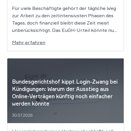
Für viele Beschäftigte gehört der tägliche Weg
zur Arbeit zu den zeitintensivsten Phasen des
Tages, doch finanziell bleibt diese Zeit meist
unberücksichtigt. Das EuGH-Urteil könnte nun
jedoch Bewegung in die Debatte bringen und
Mehr erfahren
vielen Arbeitnehmern den Weg zu einer
Vergütung der Wegezeit ebnen. Wer künftig
unterwegs ist, könnte für […]
Bundesgerichtshof kippt Login-Zwang bei
Kündigungen: Warum der Ausstieg aus
Online-Verträgen künftig noch einfacher
werden könnte
30.07.2026