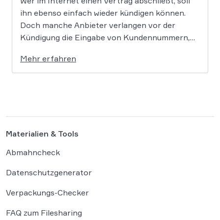
Wer im Internet einen Vertrag abschließt, soll
ihn ebenso einfach wieder kündigen können.
Doch manche Anbieter verlangen vor der
Kündigung die Eingabe von Kundennummern,
Passwörtern oder Login-Daten. Der
Mehr erfahren
Bundesgerichtshof prüft nun in zwei
Grundsatzverfahren, ob diese Praxis gegen die
gesetzlichen Vorgaben zum Kündigungsbutton
verstößt. Der Gesetzgeber hat für Online-
Verträge […]
Materialien & Tools
Abmahncheck
Datenschutzgenerator
Verpackungs-Checker
FAQ zum Filesharing