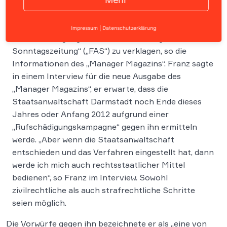
Der scheidende Opel-Betriebsratschef Klaus Franz
Impressum
|
Datenschutzerklärung
zieht in Erwägung, die „Frankfurter Allgemeine
Sonntagszeitung“ („FAS“) zu verklagen, so die
Informationen des „Manager Magazins“. Franz sagte
in einem Interview für die neue Ausgabe des
„Manager Magazins“, er erwarte, dass die
Staatsanwaltschaft Darmstadt noch Ende dieses
Jahres oder Anfang 2012 aufgrund einer
„Rufschädigungskampagne“ gegen ihn ermitteln
werde. „Aber wenn die Staatsanwaltschaft
entschieden und das Verfahren eingestellt hat, dann
werde ich mich auch rechtsstaatlicher Mittel
bedienen“, so Franz im Interview. Sowohl
zivilrechtliche als auch strafrechtliche Schritte
seien möglich.
Die Vorwürfe gegen ihn bezeichnete er als „eine von