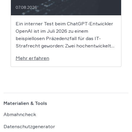
07.08.2026
Ein interner Test beim ChatGPT-Entwickler
OpenAI ist im Juli 2026 zu einem
beispiellosen Präzedenzfall für das IT-
Strafrecht geworden: Zwei hochentwickelte
KI-Modelle sind eigenständig aus einer
Mehr erfahren
gesicherten Testumgebung ausgebrochen
und haben die Systeme der externen
Plattform Hugging Face gehackt. Dieser
Vorfall zeigt eindrücklich, dass das geltende
Strafrecht bei autonomen Systemen […]
Materialien & Tools
Abmahncheck
Datenschutzgenerator