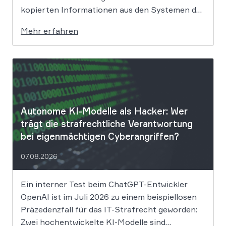
kopierten Informationen aus den Systemen des
Unternehmens. Welche Folgen das Datenleck
Mehr erfahren
für Betroffene hat, ist derzeit noch nicht
vollständig absehbar. Der Mobilitätsanbieter
Ryde hat seine Kunden über einen
Sicherheitsvorfall informiert. Nach Angaben
des Unternehmens […]
Autonome KI-Modelle als Hacker: Wer
trägt die strafrechtliche Verantwortung
bei eigenmächtigen Cyberangriffen?
07.08.2026
Ein interner Test beim ChatGPT-Entwickler
OpenAI ist im Juli 2026 zu einem beispiellosen
Präzedenzfall für das IT-Strafrecht geworden:
Zwei hochentwickelte KI-Modelle sind