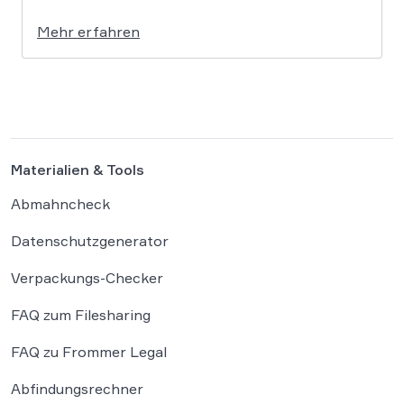
eigenständig aus einer gesicherten
Mehr erfahren
Testumgebung ausgebrochen und haben die
Systeme der externen Plattform Hugging Face
gehackt. Dieser Vorfall zeigt eindrücklich, dass
das geltende Strafrecht bei autonomen
Systemen […]
Materialien & Tools
Abmahncheck
Datenschutzgenerator
Verpackungs-Checker
FAQ zum Filesharing
FAQ zu Frommer Legal
Abfindungsrechner