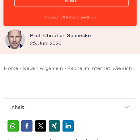
gefälschte Sterne-Fluten auf
Trustpilot wehren können
Impressum
|
Datenschutzerklärung
Prof. Christian Solmecke
25. Juni 2026
Home
›
News
›
Allgemein
›
Rache im Internet: Wie sich 
Inhalt