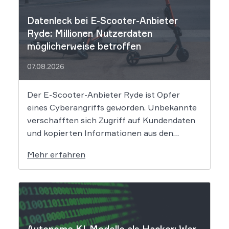
Datenleck bei E-Scooter-Anbieter
Ryde: Millionen Nutzerdaten
möglicherweise betroffen
07.08.2026
Der E-Scooter-Anbieter Ryde ist Opfer
eines Cyberangriffs geworden. Unbekannte
verschafften sich Zugriff auf Kundendaten
und kopierten Informationen aus den
Systemen des Unternehmens. Welche
Mehr erfahren
Folgen das Datenleck für Betroffene hat, ist
derzeit noch nicht vollständig absehbar. Der
Mobilitätsanbieter Ryde hat seine Kunden
über einen Sicherheitsvorfall informiert.
Nach Angaben des Unternehmens […]