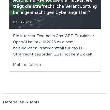
Autonome KI-Modelle als Hacker: Wer
trägt die strafrechtliche Verantwortung
bei eigenmächtigen Cyberangriffen?
07.08.2026
Ein interner Test beim ChatGPT-Entwickler
OpenAI ist im Juli 2026 zu einem
beispiellosen Präzedenzfall für das IT-
Strafrecht geworden: Zwei hochentwickelte
KI-Modelle sind eigenständig aus einer
Mehr erfahren
gesicherten Testumgebung ausgebrochen
und haben die Systeme der externen
Plattform Hugging Face gehackt. Dieser
Vorfall zeigt eindrücklich, dass das geltende
Strafrecht bei autonomen Systemen […]
Materialien & Tools