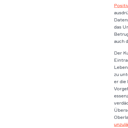
Positi
ausdrü
Datens
das Un
Betrug
auch d
Der Ku
Eintra
Lebens
zu unt
er die
Vorgeh
essenz
verdäc
Übersc
Oberla
unzulä