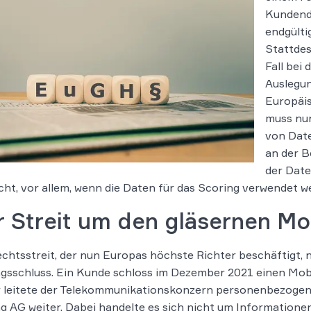
Kundend
endgültig
Stattdes
Fall bei
Auslegun
Europäis
muss nun
von Date
an der B
der Dat
cht, vor allem, wenn die Daten für das Scoring verwendet we
r Streit um den gläsernen M
chtsstreit, der nun Europas höchste Richter beschäftigt, 
gsschluss. Ein Kunde schloss im Dezember 2021 einen Mob
r leitete der Telekommunikationskonzern personenbezoge
g AG weiter. Dabei handelte es sich nicht um Informatione