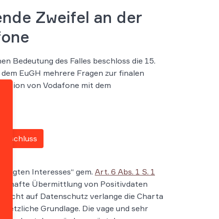
nde Zweifel an der
fone
en Bedeutung des Falles beschloss die 15.
e dem EuGH mehrere Fragen zur finalen
entation von Vodafone mit dem
sbeschluss
echtigten Interesses“ gem.
Art. 6 Abs. 1 S. 1
ssenhafte Übermittlung von Positivdaten
ndrecht auf Datenschutz verlange die Charta
esetzliche Grundlage. Die vage und sehr