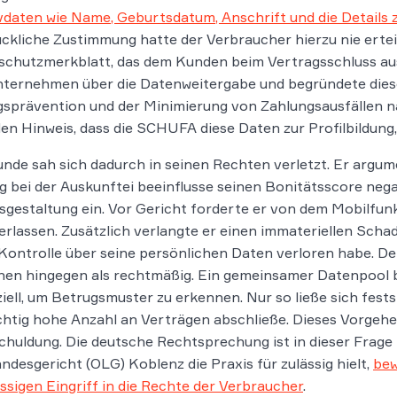
vdaten wie Name, Geburtsdatum, Anschrift und die Details
ckliche Zustimmung hatte der Verbraucher hierzu nie erteil
chutzmerkblatt, das dem Kunden beim Vertragsschluss aus
ternehmen über die Datenweitergabe und begründete diese
sprävention und der Minimierung von Zahlungsausfällen n
en Hinweis, dass die SCHUFA diese Daten zur Profilbildung
nde sah sich dadurch in seinen Rechten verletzt. Er argum
g bei der Auskunftei beeinflusse seinen Bonitätsscore nega
gestaltung ein. Vor Gericht forderte er von dem Mobilfunk
erlassen. Zusätzlich verlangte er einen immateriellen Sch
 Kontrolle über seine persönlichen Daten verloren habe. D
en hingegen als rechtmäßig. Ein gemeinsamer Datenpool be
iell, um Betrugsmuster zu erkennen. Nur so ließe sich festst
htig hohe Anzahl an Verträgen abschließe. Dieses Vorgeh
huldung. Die deutsche Rechtsprechung ist in dieser Frage
ndesgericht (OLG) Koblenz die Praxis für zulässig hielt,
bew
ssigen Eingriff in die Rechte der Verbraucher
.