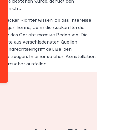
resse bestehen würde, genügt den
ch nicht.
Lübecker Richter wissen, ob das Interesse
iegen könne, wenn die Auskunftei die
ußere das Gericht massive Bedenken. Die
npunkte aus verschiedensten Quellen
Grundrechtseingriff dar. Bei den
g erzeugen. In einer solchen Konstellation
erbraucher ausfallen.