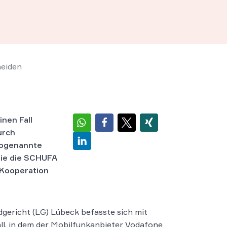
heiden
nen Fall
urch
sogenannte
wie die SCHUFA
 Kooperation
gericht (LG) Lübeck befasste sich mit
ll, in dem der Mobilfunkanbieter Vodafone