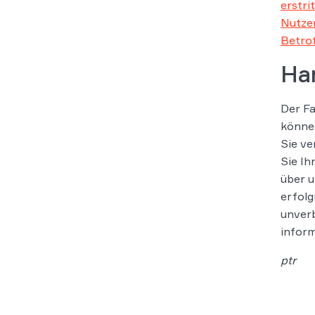
erstri
Nutzer
Betro
Han
Der Fa
können
Sie ve
Sie Ih
über u
erfolg
unverb
inform
ptr