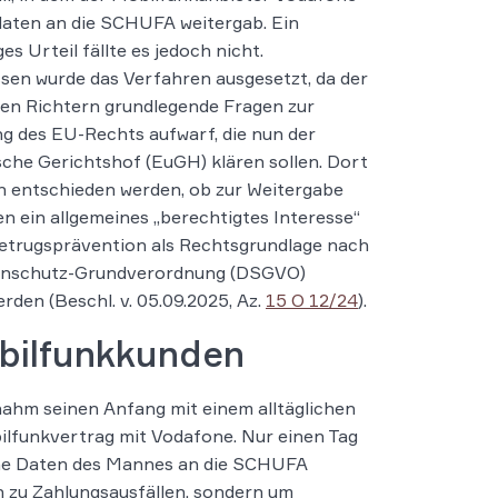
aten an die SCHUFA weitergab. Ein
es Urteil fällte es jedoch nicht.
sen wurde das Verfahren ausgesetzt, da der
 den Richtern grundlegende Fragen zur
g des EU-Rechts aufwarf, die nun der
che Gerichtshof (EuGH) klären sollen. Dort
 entschieden werden, ob zur Weitergabe
n ein allgemeines „berechtigtes Interesse“
etrugsprävention als Rechtsgrundlage nach
enschutz-Grundverordnung (DSGVO)
rden (Beschl. v. 05.09.2025, Az.
15 O 12/24
).
obilfunkkunden
nahm seinen Anfang mit einem alltäglichen
ilfunkvertrag mit Vodafone. Nur einen Tag
ne Daten des Mannes an die SCHUFA
n zu Zahlungsausfällen, sondern um