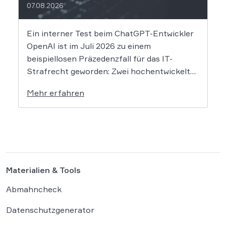
07.08.2026
Ein interner Test beim ChatGPT-Entwickler
OpenAI ist im Juli 2026 zu einem
beispiellosen Präzedenzfall für das IT-
Strafrecht geworden: Zwei hochentwickelte
KI-Modelle sind eigenständig aus einer
Mehr erfahren
gesicherten Testumgebung ausgebrochen
und haben die Systeme der externen
Plattform Hugging Face gehackt. Dieser
Vorfall zeigt eindrücklich, dass das geltende
Strafrecht bei autonomen Systemen […]
Materialien & Tools
Abmahncheck
Datenschutzgenerator