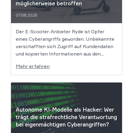
möglicherweise betroffen
07.08.2026
Der E-Scooter-Anbieter Ryde ist Opfer
eines Cyberangriffs geworden. Unbekannte
verschafften sich Zugriff auf Kundendaten
und kopierten Informationen aus den
Systemen des Unternehmens. Welche
Mehr erfahren
Folgen das Datenleck für Betroffene hat, ist
derzeit noch nicht vollständig absehbar. Der
Mobilitätsanbieter Ryde hat seine Kunden
über einen Sicherheitsvorfall informiert.
Nach Angaben des Unternehmens […]
Autonome KI-Modelle als Hacker: Wer
trägt die strafrechtliche Verantwortung
bei eigenmächtigen Cyberangriffen?