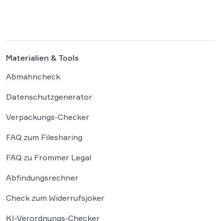
Plattform Hugging Face gehackt. Dieser
Vorfall zeigt eindrücklich, dass das geltende
Strafrecht bei autonomen Systemen […]
Materialien & Tools
Abmahncheck
Datenschutzgenerator
Verpackungs-Checker
FAQ zum Filesharing
FAQ zu Frommer Legal
Abfindungsrechner
Check zum Widerrufsjoker
KI-Verordnungs-Checker