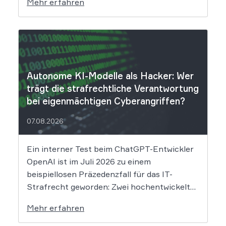
Mehr erfahren
Folgen das Datenleck für Betroffene hat, ist
derzeit noch nicht vollständig absehbar. Der
Mobilitätsanbieter Ryde hat seine Kunden
über einen Sicherheitsvorfall informiert.
Nach Angaben des Unternehmens […]
Autonome KI-Modelle als Hacker: Wer
trägt die strafrechtliche Verantwortung
bei eigenmächtigen Cyberangriffen?
07.08.2026
Ein interner Test beim ChatGPT-Entwickler
OpenAI ist im Juli 2026 zu einem
beispiellosen Präzedenzfall für das IT-
Strafrecht geworden: Zwei hochentwickelte
KI-Modelle sind eigenständig aus einer
Mehr erfahren
gesicherten Testumgebung ausgebrochen
und haben die Systeme der externen