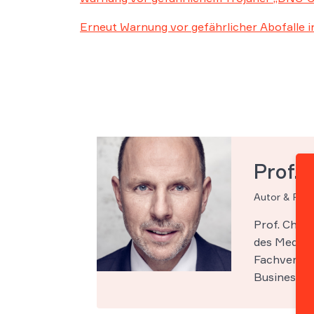
Erneut Warnung vor gefährlicher Abofalle 
Prof. 
Autor & Par
Prof. Chri
des Medien-
Fachveröff
Business Sc