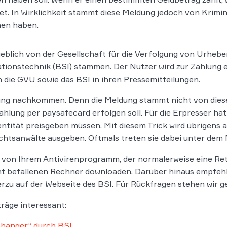
et. In Wirklichkeit stammt diese Meldung jedoch von Krimin
hen haben.
geblich von der Gesellschaft für die Verfolgung von Urheb
ationstechnik (BSI) stammen. Der Nutzer wird zur Zahlung 
 die GVU sowie das BSI in ihren Pressemitteilungen.
erung nachkommen. Denn die Meldung stammt nicht von diese
Zahlung per paysafecard erfolgen soll. Für die Erpresser hat
ntität preisgeben müssen. Mit diesem Trick wird übrigen
 Rechtsanwälte ausgeben. Oftmals treten sie dabei unter dem
 von Ihrem Antivirenprogramm, der normalerweise eine Re
cht befallenen Rechner downloaden. Darüber hinaus empfehl
erzu auf der Webseite des BSI. Für Rückfragen stehen wir g
räge interessant:
Changer“ durch BSI