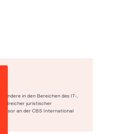
esondere in den Bereichen des IT-,
zahlreicher juristischer
fessor an der CBS International