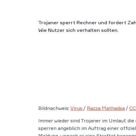
Trojaner sperrt Rechner und fordert Za
Wie Nutzer sich verhalten sollten.
Bildnachweis:
Virus
/
Razza Mathadsa
/
CC
Immer wieder sind Trojaner im Umlauf, die
sperren angeblich im Auftrag einer offizie
Meldung, wonach er eine Straftat begange