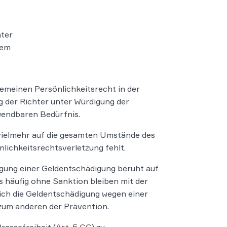
nter
dem
gemeinen Persönlichkeitsrecht in der
g der Richter unter Würdigung der
bwendbaren Bedürfnis.
vielmehr auf die gesamten Umstände des
önlichkeitsrechtsverletzung fehlt.
igung einer Geldentschädigung beruht auf
 häufig ohne Sanktion bleiben mit der
ich die Geldentschädigung wegen einer
zum anderen der Prävention.
essefreiheit (
Art. 5 GG
) zu