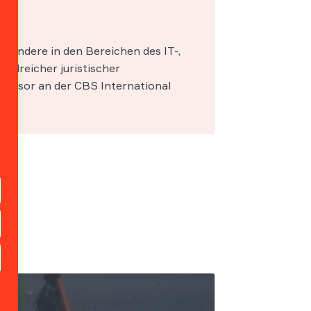
esondere in den Bereichen des IT-,
zahlreicher juristischer
fessor an der CBS International