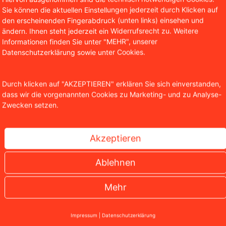
Sie können die aktuellen Einstellungen jederzeit durch Klicken auf
tner WBS.LEGAL
den erscheinenden Fingerabdruck (unten links) einsehen und
ändern. Ihnen steht jederzeit ein Widerrufsrecht zu. Weitere
stian Solmecke ist Partner der Kanzlei WBS.LEGAL und insb
Informationen finden Sie unter "MEHR", unserer
 und des Internetrechts tätig. Darüber hinaus ist er Autor 
Datenschutzerklärung sowie unter Cookies.
entlichungen in diesen Bereichen und lehrt als Honorarpro
hool in Köln.
Durch klicken auf "AKZEPTIEREN" erklären Sie sich einverstanden,
dass wir die vorgenannten Cookies zu Marketing- und zu Analyse-
Zwecken setzen.
Akzeptieren
Ablehnen
Mehr
Impressum
|
Datenschutzerklärung