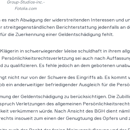
Group-Studios-inc.-
Fotolia.com
 es nach Abwägung der widerstreitenden Interessen und u
 streitgegenständlichen Berichterstattung jedenfalls an 
ür die Zuerkennung einer Geldentschädigung fehlt.
e Klägerin in schwerwiegender Weise schuldhaft in ihrem all
 Persönlichkeitsrechtsverletzung sei auch nach Auffassun
d zu qualifizieren. Es fehle jedoch an dem gebotenen una
gt nicht nur von der Schwere des Eingriffs ab. Es kommt 
, ob ein anderweitiger befriedigender Ausgleich für die Pers
ung der Geldentschädigung zu berücksichtigen. Die Zubill
pruch Verletzungen des allgemeinen Persönlichkeitsrechts
chkeit verkümmern würde. Nach Ansicht des BGH dient näml
srechts insoweit zum einen der Genugtuung des Opfers und 
its auch das Recht der freien Meinungsäußerung und der Pr