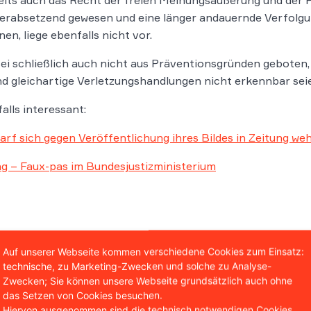
t herabsetzend gewesen und eine länger andauernde Verfolgu
n, liege ebenfalls nicht vor.
i schließlich auch nicht aus Präventionsgründen geboten,
 gleichartige Verletzungshandlungen nicht erkennbar sei
alls interessant:
arf sich gegen Veröffentlichung ihres Bildes in Zeitung we
 – Faux-pas im Bundesjustizministerium
Auf unserer Webseite kommen verschiedene Cookies zum Einsatz:
technische, zu Marketing-Zwecken und solche zu Analyse-
Zwecken; Sie können unsere Webseite grundsätzlich auch ohne
das Setzen von Cookies besuchen.
Christian Solmecke
Hiervon ausgenommen sind die technisch notwendigen Cookies.