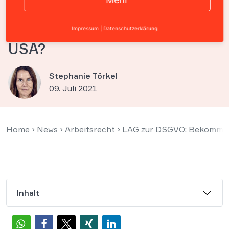
Schadensersatz bei
Datenübermittlung in die
Impressum
|
Datenschutzerklärung
USA?
Stephanie Törkel
09. Juli 2021
Home
›
News
›
Arbeitsrecht
›
LAG zur DSGVO: Bekommt A
Inhalt