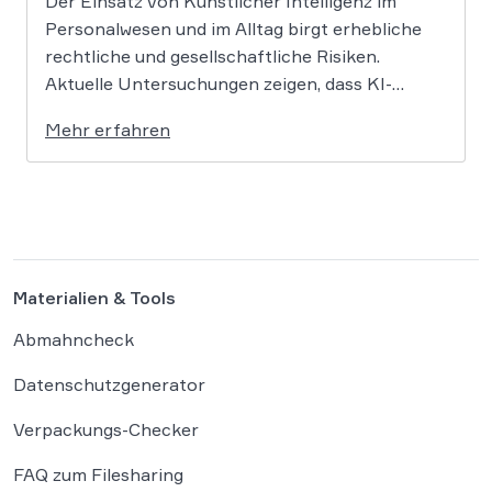
Der Einsatz von Künstlicher Intelligenz im
Personalwesen und im Alltag birgt erhebliche
rechtliche und gesellschaftliche Risiken.
Aktuelle Untersuchungen zeigen, dass KI-
Systeme wie ChatGPT bei
Mehr erfahren
Bewerbungsprozessen systematisch rassistisch
aussortieren und Frauen zu geringeren
Gehaltsforderungen raten. Diese digitalen
Vorurteile stellen Unternehmen vor massive
Haftungsrisiken nach dem Allgemeinen
Gleichbehandlungsgesetz. Die fortschreitende
Materialien & Tools
Digitalisierung […]
Abmahncheck
Datenschutzgenerator
Verpackungs-Checker
FAQ zum Filesharing