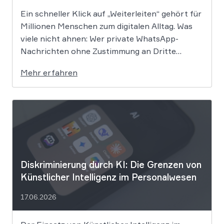
Ein schneller Klick auf „Weiterleiten“ gehört für
Millionen Menschen zum digitalen Alltag. Was
viele nicht ahnen: Wer private WhatsApp-
Nachrichten ohne Zustimmung an Dritte
weitergibt, bewegt sich juristisch auf extrem
Mehr erfahren
dünnem Eis. Der Bundesgerichtshof befasst
sich derzeit mit der Frage, ob eine solche
Weitergabe gegen die europäische
Datenschutz-Grundverordnung verstößt und
[…]
Diskriminierung durch KI: Die Grenzen von
Künstlicher Intelligenz im Personalwesen
17.06.2026