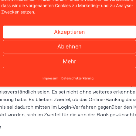
dass wir die vorgenannten Cookies zu Marketing- und zu Analyse-
Zwecken setzen.
richt wertet Vorgehen der Ba
Akzeptieren
 Düsseldorf entschied nun, dass es sich beim Vorgehen de
Ablehnen
ftliche Handlung in Form einer Nötigung handele. Und di
rbrauchern, die sich online bei der Bank einloggen würde
Mehr
ofortige Entscheidung abverlangt. Ihre Zustimmung werde 
hnet. Für den Fall einer Verweigerung drohe die Bank aus 
Impressum
|
Datenschutzerklärung
komme laut LG Düsseldorf, dass die Informationen im Pop-u
issverständlich seien. Es sei nicht ohne weiteres erkennb
mung habe. Es blieben Zweifel, ob das Online-Banking da
nis sei dadurch mitten im Login-Verfahren gegenüber den
bt worden, sich im Zweifel für die von der Bank gewünsch
p