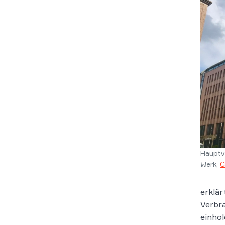
Hauptv
Werk,
C
erklär
Verbr
einho