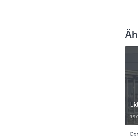
Äh
Li
16.
Der