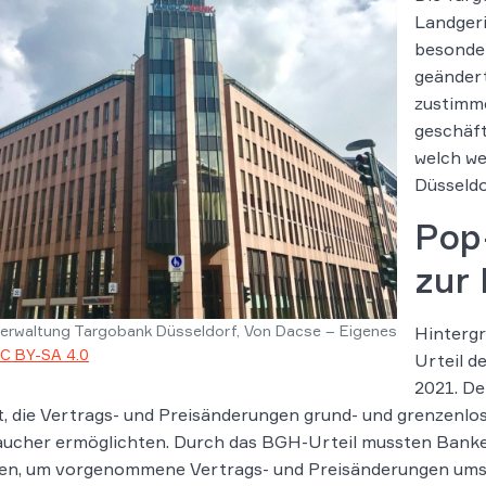
Landgeri
besonder
geänder
zustimme
geschäft
welch we
Düsseldo
Pop
zur
erwaltung Targobank Düsseldorf, Von Dacse – Eigenes
Hintergr
C BY-SA 4.0
Urteil d
2021. De
t, die Vertrags- und Preisänderungen grund- und grenzenl
aucher ermöglichten. Durch das BGH-Urteil mussten Banke
len, um vorgenommene Vertrags- und Preisänderungen ums