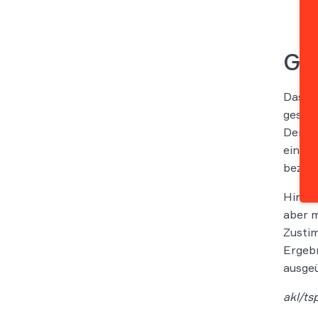
Ge
Das LG
geschä
Den Ve
eine s
bezeic
Hinzu 
aber m
Zustim
Ergeb
ausgeü
akl/ts