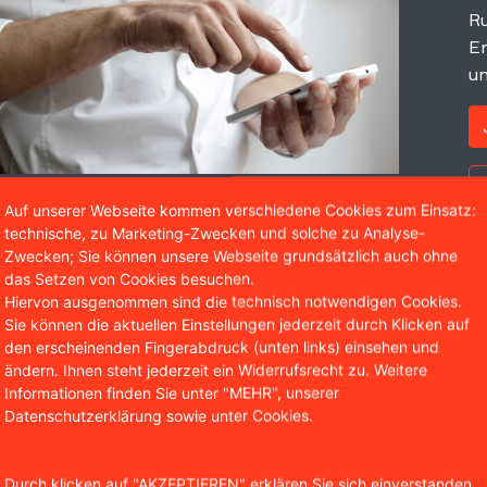
Ru
Er
un
Auf unserer Webseite kommen verschiedene Cookies zum Einsatz:
technische, zu Marketing-Zwecken und solche zu Analyse-
Zwecken; Sie können unsere Webseite grundsätzlich auch ohne
das Setzen von Cookies besuchen.
Hiervon ausgenommen sind die technisch notwendigen Cookies.
Wir sind bekannt aus
Sie können die aktuellen Einstellungen jederzeit durch Klicken auf
den erscheinenden Fingerabdruck (unten links) einsehen und
ändern. Ihnen steht jederzeit ein Widerrufsrecht zu. Weitere
Informationen finden Sie unter "MEHR", unserer
Datenschutzerklärung sowie unter Cookies.
Durch klicken auf "AKZEPTIEREN" erklären Sie sich einverstanden,