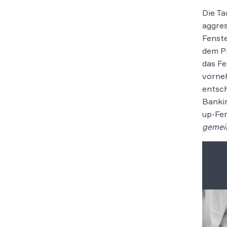
Die Ta
aggres
Fenste
dem Pr
das Fe
vorneh
entsch
Bankin
up-Fen
gemei