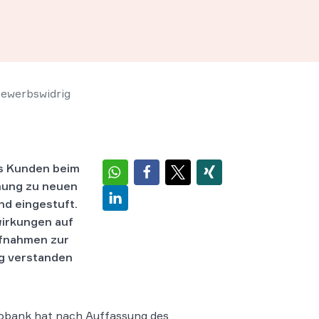
bewerbswidrig
es Kunden beim
mung zu neuen
nd eingestuft.
wirkungen auf
ufnahmen zur
g verstanden
obank hat nach Auffassung des