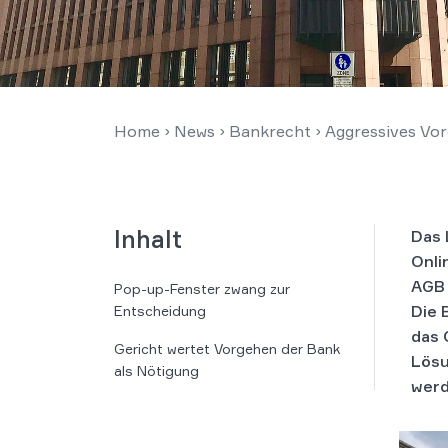
Home
›
News
›
Bankrecht
›
Aggressives Vor
Inhalt
Das 
Onli
AGB 
Pop-up-Fenster zwang zur
Die 
Entscheidung
das 
Gericht wertet Vorgehen der Bank
Lösu
als Nötigung
werd