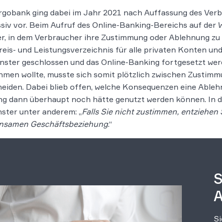
rgobank ging dabei im Jahr 2021 nach Auffassung des Ver
siv vor. Beim Aufruf des Online-Banking-Bereichs auf der 
r, in dem Verbraucher ihre Zustimmung oder Ablehnung zu
eis- und Leistungsverzeichnis für alle privaten Konten un
nster geschlossen und das Online-Banking fortgesetzt wer
men wollte, musste sich somit plötzlich zwischen Zustim
eiden. Dabei blieb offen, welche Konsequenzen eine Ableh
g dann überhaupt noch hätte genutzt werden können. In d
ster unter anderem: „
Falls Sie nicht zustimmen, entziehen
nsamen Geschäftsbeziehung
.“
S
A
Si