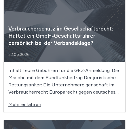
Verbraucherschutz im Gesellschaftsrecht:
Haftet ein GmbH-Geschäftsführer
persönlich bei der Verbandsklage?
22.05.2026
Inhalt Teure Gebühren für die GEZ-Anmeldung: Die
Masche mit dem Rundfunkbeitrag Der juristische
Rettungsanker: Die Unternehmereigenschaft im
Verbraucherrecht Europarecht gegen deutsches
Recht: Wer ist hier eigentlich der Unternehmer?
Mehr erfahren
Kompetente Vertretung im Verbraucher- und
Wettbewerbsrecht Wer im Internet getäuscht wird,
bleibt oft auf seinem Schaden sitzen – vor allem,
wenn […]