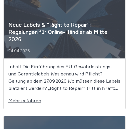
Neue Labels & “Right to Repair”:
Regelungen für Online-Händler ab Mitte
2026
24.04.2026
Inhalt Die Einführung des EU-Gewährleistungs-
und Garantielabels Was genau wird Pflicht?
Geltung ab dem 27.09.2026 Wo müssen diese Labels
platziert werden? „Right to Repair“ tritt in Kraft:
Reparatur-Pflicht ab Juli 2026 Achtung bei
Mehr erfahren
Verstößen: Es drohen Abmahnungen Wer im
Online-Handel mit Begriffen wie „Gewährleistung“
oder „Garantie“ wirbt, bewegt sich […]