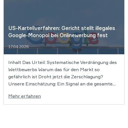
US-Kartellverfahren: Gericht stellt illegales
Google-Monopol bei Onlinewerbung fest
17.04.2026
Inhalt Das Urteil: Systematische Verdrängung des
Wettbewerbs Warum das für den Markt so
gefährlich ist Droht jetzt die Zerschlagung?
Unsere Einschätzung: Ein Signal an die gesamte
Tech-Branche Ein US-Bundesgericht hat
Mehr erfahren
entschieden: Google hat den Markt für Online-
Werbung jahrelang unrechtmäßig kontrolliert und
Wettbewerber gezielt verdrängt. Dieses
wegweisende Urteil könnte die […]