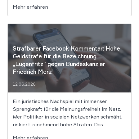
setzt dem Tech-Giganten Google nun klare
Mehr erfahren
rechtliche Grenzen. Werden durch die
automatisierten KI-Zusammenfassungen
falsche Tatsachen verbreitet, greift die
unmittelbare Haftung des
Suchmaschinenbetreibers. Das Landgericht
München I (LG München I) hat in […]
Strafbarer Facebook-Kommentar: Hohe
Geldstrafe für die Bezeichnung
„Lügenfritz“ gegen Bundeskanzler
Friedrich Merz
12.06.2026
Ein juristisches Nachspiel mit immenser
Sprengkraft für die Meinungsfreiheit im Netz.
Wer Politiker in sozialen Netzwerken schmäht,
riskiert zunehmend hohe Strafen. Das
Amtsgericht Öhringen hat nun gegen einen
Mehr erfahren