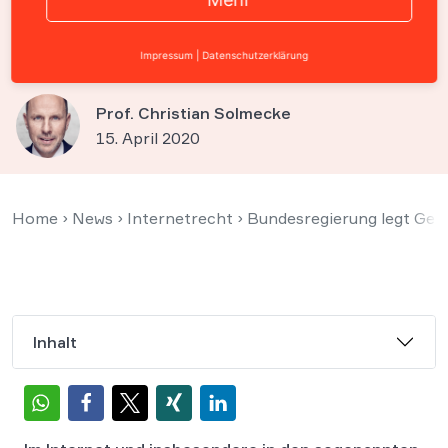
Rechtsextremismus und
Hasskriminalität
Impressum
|
Datenschutzerklärung
Prof. Christian Solmecke
15. April 2020
Home
›
News
›
Internetrecht
›
Bundesregierung legt Ges
Inhalt