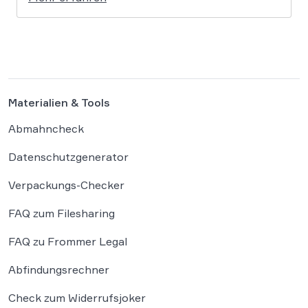
Facebook-Nutzer eine empfindliche Geldstrafe
verhängt, weil dieser den Bundeskanzler als
„Lügenfritz“ bezeichnete. Der Fall wirft
grundlegende Fragen über die Grenzen der […]
Materialien & Tools
Abmahncheck
Datenschutzgenerator
Verpackungs-Checker
FAQ zum Filesharing
FAQ zu Frommer Legal
Abfindungsrechner
Check zum Widerrufsjoker