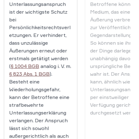
Unterlassungsanspruch
Betroffene können 
ist der wichtigste Schutz
Medium, das eine
bei
Äußerung verbreitet 
Persönlichkeitsrechtsverl
zur Veröffentlichung
etzungen. Er verhindert,
Gegendarstellung zw
dass unzulässige
So können sie ihre S
Äußerungen erneut oder
der Dinge darlegen –
erstmals getätigt werden
unabhängig davon, o
(
§ 1004 BGB
analog i. V. m.
ursprüngliche Beha
§ 823 Abs. 1 BGB
).
wahr ist. Der Anspru
Besteht eine
kann, ähnlich wie de
Wiederholungsgefahr,
Unterlassungsanspr
kann der Betroffene eine
per einstweiliger
strafbewehrte
Verfügung gerichtli
Unterlassungserklärung
durchgesetzt werden
verlangen. Der Anspruch
lässt sich sowohl
außergerichtlich als auch