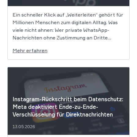
Ein schneller Klick auf „Weiterleiten“ gehört für
Millionen Menschen zum digitalen Alltag. Was
viele nicht ahnen: Wer private WhatsApp-
Nachrichten ohne Zustimmung an Dritte
weitergibt, bewegt sich juristisch auf extrem
Mehr erfahren
dünnem Eis. Der Bundesgerichtshof befasst
sich derzeit mit der Frage, ob eine solche
Weitergabe gegen die europäische
Datenschutz-Grundverordnung verstößt und
[…]
Instagram-Rückschritt beim Datenschutz:
Meta deaktiviert Ende-zu-Ende-
Verschlüsselung für Direktnachrichten
13.05.2026