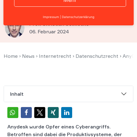
jetzt wissen
Impressum
|
Datenschutzerklärung
Prof. Christian Solmecke
06. Februar 2024
Home
›
News
›
Internetrecht
›
Datenschutzrecht
›
AnyDe
Inhalt
Anydesk wurde Opfer eines Cyberangriffs.
Betroffen sind dabei die Produktivsysteme, der