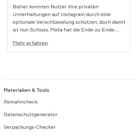
Bisher konnten Nutzer ihre privaten
Unterhaltungen auf Instagram durch eine
optionale Verschlüsselung schützen, doch damit
ist nun Schluss. Meta hat die Ende-zu-Ende-
Verschlüsselung für Direktnachrichten offiziell
Mehr erfahren
eingestellt und schränkt damit den
Privatsphärenschutz auf der Plattform massiv
ein. Die Entscheidung des Mutterkonzerns
Meta, die Ende-zu-Ende-Verschlüsselung (E2EE)
auf Instagram zu deaktivieren, markiert […]
Materialien & Tools
Abmahncheck
Datenschutzgenerator
Verpackungs-Checker