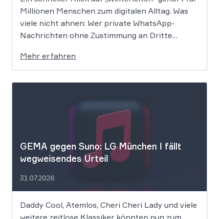
Millionen Menschen zum digitalen Alltag. Was
viele nicht ahnen: Wer private WhatsApp-
Nachrichten ohne Zustimmung an Dritte
weitergibt, bewegt sich juristisch auf extrem
Mehr erfahren
dünnem Eis. Der Bundesgerichtshof befasst
sich derzeit mit der Frage, ob eine solche
Weitergabe gegen die europäische
Datenschutz-Grundverordnung verstößt und
[…]
GEMA gegen Suno: LG München I fällt
wegweisendes Urteil
31.07.2026
Daddy Cool, Atemlos, Cheri Cheri Lady und viele
weitere zeitlose Klassiker könnten nun zum