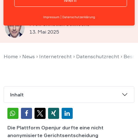
mit Geldproblemen
Impressum
|
Datenschutzerklärung
Prof. Christian Solmecke
13. Mai 2025
Home
›
News
›
Internetrecht
›
Datenschutzrecht
›
Besch
Inhalt
Die Plattform Openjur durfte eine nicht
anonymisierte Gerichtsentscheidung