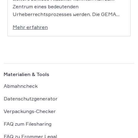
Zentrum eines bedeutenden
Urheberrechtsprozesses werden. Die GEMA
klagt gegen das KI-Unternehmen Suno und will
Mehr erfahren
die Rechte ihrer Mitglieder verteidigen. Dem
Unternehmen hinter der populären KI-Musik-
App werden massive
Urheberrechtsverletzungen vorgeworfen. Die
entscheidende Frage lautet: Durfte Suno […]
Materialien & Tools
Abmahncheck
Datenschutzgenerator
Verpackungs-Checker
FAQ zum Filesharing
FAQ zu Frommer Legal